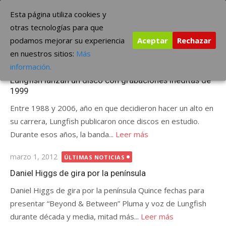
Saltar
The Borderline Music
Esta página utiliza cookies y
al
otras tecnologías para que
contenido
podamos mejorar su experiencia
Aceptar
Rechazar
Etiqueta:
Lungfish
en nuestros sitios:
Más
Publicada
abril 17, 2012
ÚLTIMAS NOTICIAS
información.
el
Lungfish lanzan un disco con grabaciones inéditas de
1999
Entre 1988 y 2006, año en que decidieron hacer un alto en
su carrera, Lungfish publicaron once discos en estudio.
Durante esos años, la banda...
Leer más
Publicada
marzo 1, 2012
ÚLTIMAS NOTICIAS
el
Daniel Higgs de gira por la península
Daniel Higgs de gira por la península Quince fechas para
presentar “Beyond & Between” Pluma y voz de Lungfish
durante década y media, mitad más...
Leer más