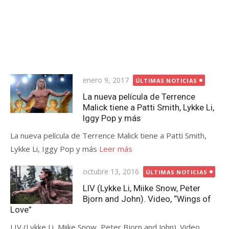
Publicada
enero 9, 2017
ÚLTIMAS NOTICIAS
el
La nueva película de Terrence
Malick tiene a Patti Smith, Lykke Li,
Iggy Pop y más
La nueva película de Terrence Malick tiene a Patti Smith,
Lykke Li, Iggy Pop y más
Leer más
Publicada
octubre 13, 2016
ÚLTIMAS NOTICIAS
el
LIV (Lykke Li, Miike Snow, Peter
Bjorn and John). Video, “Wings of
Love”
LIV (Lykke Li, Miike Snow, Peter Bjorn and John). Video,