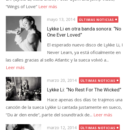
“Wings of Love”
Leer más
Publicada
mayo 13, 2014
ÚLTIMAS NOTICIAS
el
Lykke Li en otra banda sonora: “No
One Ever Loved”
El esperado nuevo disco de Lykke Li, I
Never Learn, ya está oficialmente en
las calles gracias al sello Atlantic y la sueca volvió a...
Leer más
Publicada
marzo 20, 2014
ÚLTIMAS NOTICIAS
el
Lykke Li: “No Rest For The Wicked”
Hace apenas dos días te trajimos una
canción de la sueca Lykke Li cantada justamente en sueco,
“Du är den ende“, parte del soundtrack de...
Leer más
Publicada
marzo 12, 2014
ÚLTIMAS NOTICIAS