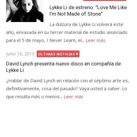
el
Lykke Li de estreno: “Love Me Like
I’m Not Made of Stone”
La dulzura de Lykke Li volverá este
año, envasada en su tercer material de estudio anunciado
para el 5 de mayo, I Never Learn, el...
Leer más
Publicada
junio 10, 2013
ÚLTIMAS NOTICIAS
el
David Lynch presenta nuevo disco en compañía de
Lykke Li
¿Hablar de David Lynch en relación con el séptimo arte es,
definitivamente, cosa del pasado? Vaya usted a saber. Lo
que resulta más o menos...
Leer más