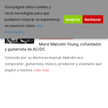
Saltar
The Borderline Music
Esta página utiliza cookies y
al
otras tecnologías para que
contenido
podamos mejorar su experiencia
Aceptar
Rechazar
Etiqueta:
Murió Malcolm Young
en nuestros sitios:
Más
Publicada
noviembre 19, 2017
información.
el
ÚLTIMAS NOTICIAS
Murió Malcolm Young, cofundador
y guitarrista de AC/DC
Conocido por su destreza musical, Malcolm era
compositor, guitarrista, músico, productor y visionario que
inspiró a muchos
Leer más