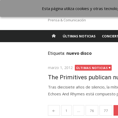
Saltar
The Borderline Mus
Esta página utiliza cookies y otras tecno
al
contenido
Prensa & Comunicación
ÚLTIMAS NOTICIAS
CONCIER
Etiqueta:
nuevo disco
Publicada
marzo 1, 2012
ÚLTIMAS NOTICIAS
el
The Primitives publican 
Tras diecisiete años de silencio, la mít
Echoes And Rhymes está compuesto po
Paginación
←
1
…
76
77
de