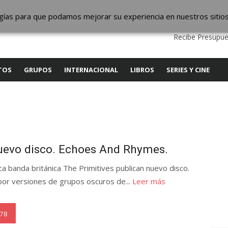
ic
logías para que podamos mejorar su experiencia en nuestros sitio
QUIENES SOMOS
CONTACTO
SERVICIOS
EDITA
Recibe Presupue
TOS
GRUPOS
INTERNACIONAL
LIBROS
SERIES Y CINE
nuevo disco. Echoes And Rhymes.
ica banda británica The Primitives publican nuevo disco.
r versiones de grupos oscuros de...
Leer más
78