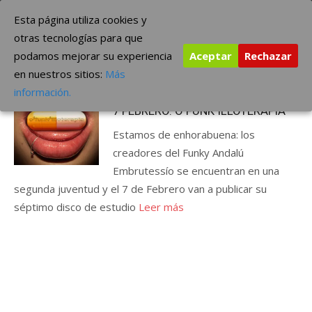
Saltar
The Borderline Music
Esta página utiliza cookies y
al
otras tecnologías para que
contenido
podamos mejorar su experiencia
Aceptar
Rechazar
Etiqueta:
O´FUNK´ILLO
en nuestros sitios:
Más
Publicada
enero 21, 2020
ÚLTIMAS NOTICIAS
información.
el
7 FEBRERO: O´FUNK´ILLOTERAPIA
Estamos de enhorabuena: los
creadores del Funky Andalú
Embrutessío se encuentran en una
segunda juventud y el 7 de Febrero van a publicar su
séptimo disco de estudio
Leer más