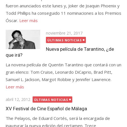
fueron anunciados este lunes y, Joker de Joaquin Phoenix y
Todd Phillips ha conseguido 11 nominaciones a los Premios
Óscar.
Leer más
Publicada
noviembre 21, 2017
el
ÚLTIMAS NOTICIAS
Nueva película de Tarantino, ¿de
que irá?
La novena película de Quentin Tarantino que contará con un
gran elenco: Tom Cruise, Leonardo DiCaprio, Brad Pitt,
Samuel L. Jackson, Margot Robbie y Jennifer Lawrence.
Leer más
Publicada
abril 12, 2012
ÚLTIMAS NOTICIAS
el
XV Festival de Cine Español de Málaga
The Pelayos, de Eduard Cortés, será la encargada de
inaugurar la nueva edición del certamen. Trece