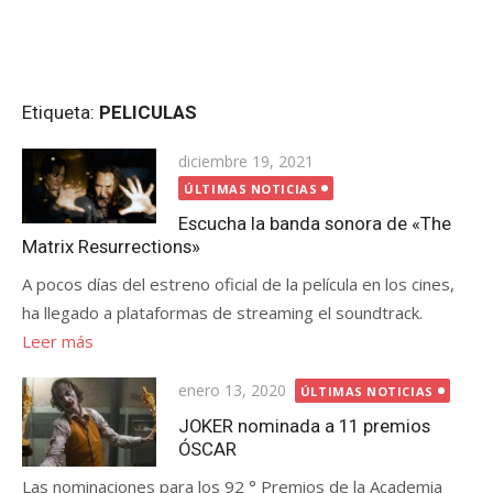
Etiqueta:
PELICULAS
Publicada
diciembre 19, 2021
el
ÚLTIMAS NOTICIAS
Escucha la banda sonora de «The
Matrix Resurrections»
A pocos días del estreno oficial de la película en los cines,
ha llegado a plataformas de streaming el soundtrack.
Leer más
Publicada
enero 13, 2020
ÚLTIMAS NOTICIAS
el
JOKER nominada a 11 premios
ÓSCAR
Las nominaciones para los 92 ° Premios de la Academia