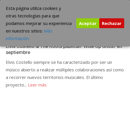
Saltar
The Borderline Music
Esta página utiliza cookies y
al
otras tecnologías para que
contenido
podamos mejorar su experiencia
Aceptar
Rechazar
Etiqueta:
publican ‘Wise Up Ghost’
en nuestros sitios:
Más
Publicada
junio 3, 2013
ÚLTIMAS NOTICIAS
información.
el
Elvis Costello & The Roots publican ‘Wise Up Ghost’ en
septiembre
Elvis Costello siempre se ha caracterizado por ser un
músico abierto a realizar múltiples colaboraciones así como
a recorrer nuevos territorios musicales. El último
proyecto...
Leer más