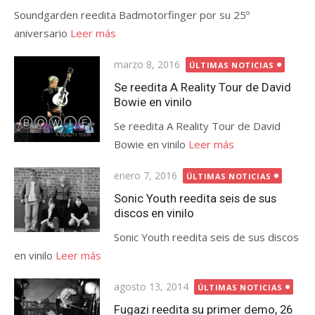
Soundgarden reedita Badmotorfinger por su 25º
aniversario
Leer más
Publicada
marzo 8, 2016
ÚLTIMAS NOTICIAS
el
Se reedita A Reality Tour de David
Bowie en vinilo
Se reedita A Reality Tour de David
Bowie en vinilo
Leer más
Publicada
enero 7, 2016
ÚLTIMAS NOTICIAS
el
Sonic Youth reedita seis de sus
discos en vinilo
Sonic Youth reedita seis de sus discos
en vinilo
Leer más
Publicada
agosto 13, 2014
ÚLTIMAS NOTICIAS
el
Fugazi reedita su primer demo, 26