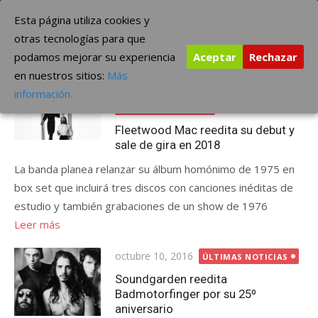
Saltar
The Borderline Music
Esta página utiliza cookies y
al
otras tecnologías para que
contenido
podamos mejorar su experiencia
Aceptar
Rechazar
Etiqueta:
reedita
en nuestros sitios:
Más
Publicada
noviembre 19, 2017
información.
el
ÚLTIMAS NOTICIAS
Fleetwood Mac reedita su debut y
sale de gira en 2018
La banda planea relanzar su álbum homónimo de 1975 en
box set que incluirá tres discos con canciones inéditas de
estudio y también grabaciones de un show de 1976
Leer más
Publicada
octubre 10, 2016
ÚLTIMAS NOTICIAS
el
Soundgarden reedita
Badmotorfinger por su 25º
aniversario