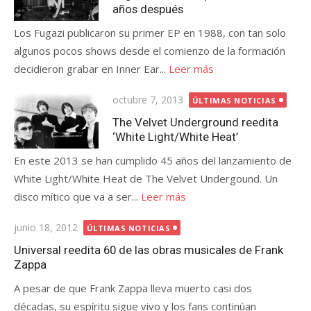
años después
Los Fugazi publicaron su primer EP en 1988, con tan solo
algunos pocos shows desde el comienzo de la formación
decidieron grabar en Inner Ear...
Leer más
Publicada
octubre 7, 2013
ÚLTIMAS NOTICIAS
el
The Velvet Underground reedita
‘White Light/White Heat’
En este 2013 se han cumplido 45 años del lanzamiento de
White Light/White Heat de The Velvet Undergound. Un
disco mítico que va a ser...
Leer más
Publicada
junio 18, 2012
ÚLTIMAS NOTICIAS
el
Universal reedita 60 de las obras musicales de Frank
Zappa
A pesar de que Frank Zappa lleva muerto casi dos
décadas, su espíritu sigue vivo y los fans continúan