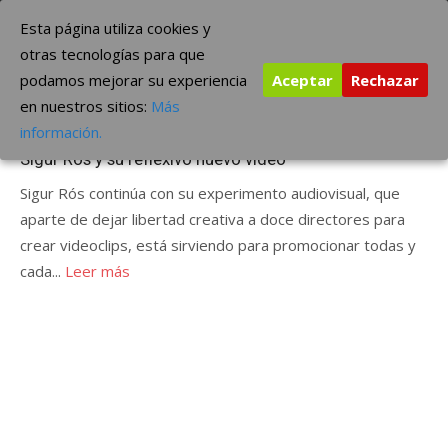
Saltar
The Borderline Music
Esta página utiliza cookies y
al
otras tecnologías para que
contenido
podamos mejorar su experiencia
Aceptar
Rechazar
Etiqueta:
“Rembihnútur”
en nuestros sitios:
Más
Publicada
julio 5, 2012
ÚLTIMAS NOTICIAS
información.
el
Sigur Rós y su reflexivo nuevo vídeo
Sigur Rós continúa con su experimento audiovisual, que
aparte de dejar libertad creativa a doce directores para
crear videoclips, está sirviendo para promocionar todas y
cada...
Leer más