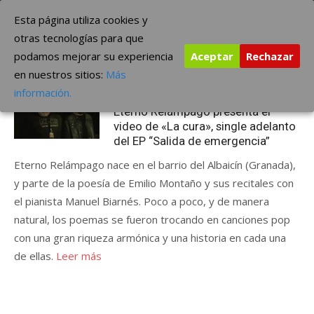
Saltar
The Borderline Music
Esta página utiliza cookies y
al
otras tecnologías para que
contenido
podamos mejorar su experiencia
Aceptar
Rechazar
Etiqueta:
rock poesia
en nuestros sitios:
Más
Publicada
marzo 14, 2022
ÚLTIMAS NOTICIAS
información.
el
Eterno Relámpago presenta el
video de «La cura», single adelanto
del EP “Salida de emergencia”
Eterno Relámpago nace en el barrio del Albaicín (Granada),
y parte de la poesía de Emilio Montaño y sus recitales con
el pianista Manuel Biarnés. Poco a poco, y de manera
natural, los poemas se fueron trocando en canciones pop
con una gran riqueza armónica y una historia en cada una
de ellas.
Leer más