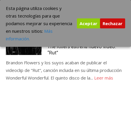
Saltar
The Borderline Music
Esta página utiliza cookies y
al
otras tecnologías para que
contenido
podamos mejorar su experiencia
Aceptar
Rechazar
Etiqueta:
“Rut”
en nuestros sitios:
Más
Publicada
enero 10, 2018
ÚLTIMAS NOTICIAS
información.
el
The Killers estrena nuevo video:
“Rut”
Brandon Flowers y los suyos acaban de publicar el
videoclip de “Rut“, canción incluida en su última producción
Wonderful Wonderful. El quinto disco de la...
Leer más