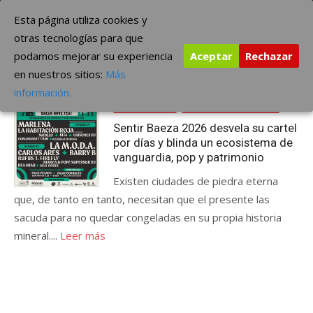
Saltar
The Borderline Music
Esta página utiliza cookies y
al
otras tecnologías para que
contenido
podamos mejorar su experiencia
Aceptar
Rechazar
Etiqueta:
Sentir Baeza 2026
en nuestros sitios:
Más
Publicada
mayo 7, 2026
CONCIERTOS
información.
el
FESTIVALES
ÚLTIMAS NOTICIAS
Sentir Baeza 2026 desvela su cartel
por días y blinda un ecosistema de
vanguardia, pop y patrimonio
Existen ciudades de piedra eterna
que, de tanto en tanto, necesitan que el presente las
sacuda para no quedar congeladas en su propia historia
mineral....
Leer más