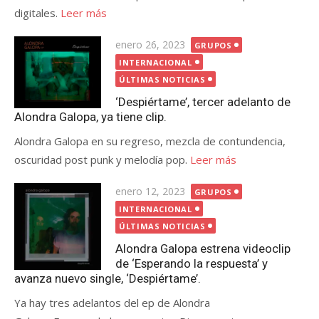
digitales.
Leer más
Publicada
enero 26, 2023
GRUPOS
el
INTERNACIONAL
ÚLTIMAS NOTICIAS
‘Despiértame’, tercer adelanto de
Alondra Galopa, ya tiene clip.
Alondra Galopa en su regreso, mezcla de contundencia,
oscuridad post punk y melodía pop.
Leer más
Publicada
enero 12, 2023
GRUPOS
el
INTERNACIONAL
ÚLTIMAS NOTICIAS
Alondra Galopa estrena videoclip
de ‘Esperando la respuesta’ y
avanza nuevo single, ‘Despiértame’.
Ya hay tres adelantos del ep de Alondra