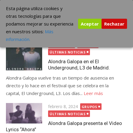
Saltar
The Borderline Music
Esta página utiliza cookies y
al
otras tecnologías para que
contenido
podamos mejorar su experiencia
Aceptar
Rechazar
Etiqueta:
shoegaze
en nuestros sitios:
Más
Publicada
noviembre 7, 2024
CONCIERTOS
información.
el
FESTIVALES
GRUPOS
ÚLTIMAS NOTICIAS
Alondra Galopa en el El
Underground, L3 de Madrid.
Alondra Galopa vuelve tras un tiempo de ausencia en
directo y lo hace en el festival que se celebra en la
capital, El Underground, L3. Los días...
Leer más
Publicada
febrero 8, 2024
GRUPOS
el
ÚLTIMAS NOTICIAS
Alondra Galopa presenta el Video
Lyrics “Ahora”