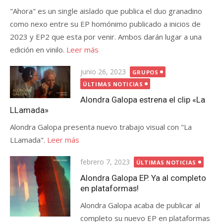
"Ahora" es un single aislado que publica el duo granadino
como nexo entre su EP homónimo publicado a inicios de
2023 y EP2 que esta por venir. Ambos darán lugar a una
edición en vinilo.
Leer más
Publicada
junio 26, 2023
GRUPOS
el
ÚLTIMAS NOTICIAS
Alondra Galopa estrena el clip «La
LLamada»
Alondra Galopa presenta nuevo trabajo visual con "La
LLamada".
Leer más
Publicada
febrero 7, 2023
ÚLTIMAS NOTICIAS
el
Alondra Galopa EP. Ya al completo
en plataformas!
Alondra Galopa acaba de publicar al
completo su nuevo EP en plataformas