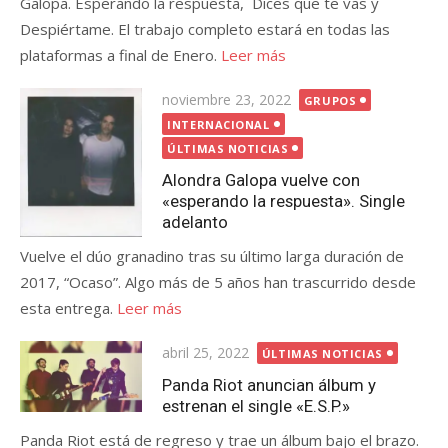
Galopa. Esperando la respuesta, Dices que te vas y
Despiértame. El trabajo completo estará en todas las
plataformas a final de Enero.
Leer más
Publicada
noviembre 23, 2022
GRUPOS
el
INTERNACIONAL
ÚLTIMAS NOTICIAS
Alondra Galopa vuelve con
«esperando la respuesta». Single
adelanto
Vuelve el dúo granadino tras su último larga duración de
2017, “Ocaso”. Algo más de 5 años han trascurrido desde
esta entrega.
Leer más
Publicada
abril 25, 2022
ÚLTIMAS NOTICIAS
el
Panda Riot anuncian álbum y
estrenan el single «E.S.P.»
Panda Riot está de regreso y trae un álbum bajo el brazo.