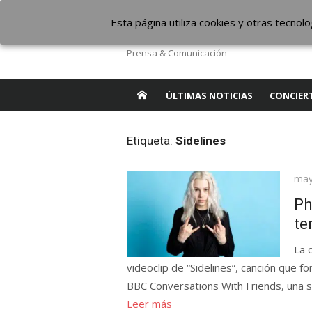
Saltar
The Borderline Mus
Esta página utiliza cookies y otras tecno
al
contenido
Prensa & Comunicación
ÚLTIMAS NOTICIAS
CONCIER
Etiqueta:
Sidelines
Pub
may
el
Ph
te
La 
videoclip de “Sidelines”, canción que 
BBC Conversations With Friends, una s
Leer más