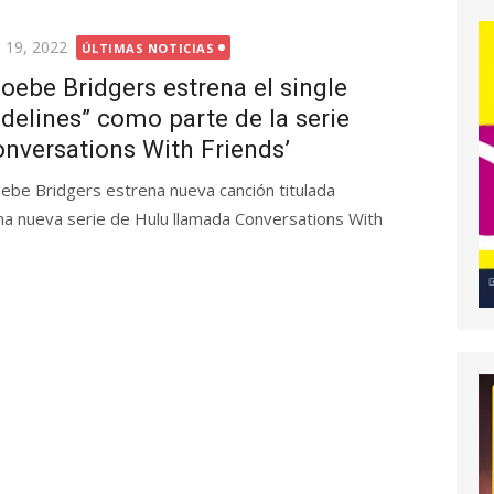
licada
l 19, 2022
ÚLTIMAS NOTICIAS
oebe Bridgers estrena el single
idelines” como parte de la serie
onversations With Friends’
ebe Bridgers estrena nueva canción titulada
 una nueva serie de Hulu llamada Conversations With