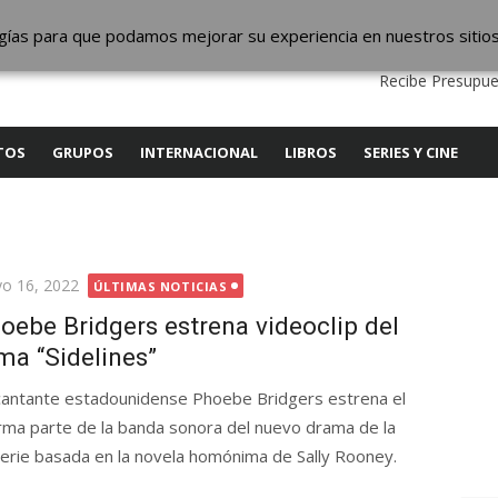
ic
logías para que podamos mejorar su experiencia en nuestros sitio
QUIENES SOMOS
CONTACTO
SERVICIOS
EDITA
Recibe Presupue
TOS
GRUPOS
INTERNACIONAL
LIBROS
SERIES Y CINE
licada
o 16, 2022
ÚLTIMAS NOTICIAS
oebe Bridgers estrena videoclip del
ma “Sidelines”
cantante estadounidense Phoebe Bridgers estrena el
forma parte de la banda sonora del nuevo drama de la
erie basada en la novela homónima de Sally Rooney.