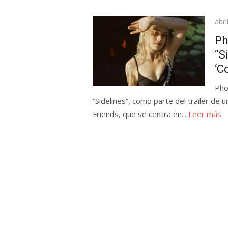
Pub
abri
el
Ph
“S
‘C
Pho
“Sidelines”, como parte del trailer de
Friends, que se centra en...
Leer más