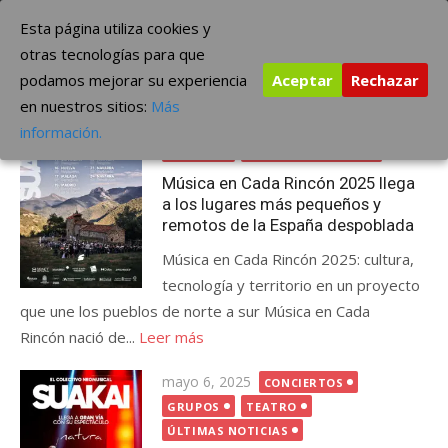
Saltar
The Borderline Music
Esta página utiliza cookies y
al
otras tecnologías para que
contenido
podamos mejorar su experiencia
Aceptar
Rechazar
Etiqueta:
SUAKAI
en nuestros sitios:
Más
Publicada
julio 2, 2025
CONCIERTOS
información.
el
GRUPOS
ÚLTIMAS NOTICIAS
Música en Cada Rincón 2025 llega
a los lugares más pequeños y
remotos de la España despoblada
Música en Cada Rincón 2025: cultura,
tecnología y territorio en un proyecto
que une los pueblos de norte a sur Música en Cada
Rincón nació de...
Leer más
Publicada
mayo 6, 2025
CONCIERTOS
el
GRUPOS
TEATRO
ÚLTIMAS NOTICIAS