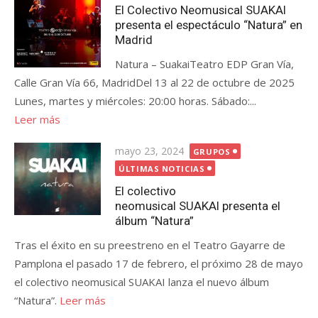
El Colectivo Neomusical SUAKAI
presenta el espectáculo “Natura” en
Madrid
Natura – SuakaiTeatro EDP Gran Vía,
Calle Gran Vía 66, MadridDel 13 al 22 de octubre de 2025
Lunes, martes y miércoles: 20:00 horas. Sábado:...
Leer más
Publicada
mayo 23, 2024
GRUPOS
el
ÚLTIMAS NOTICIAS
El colectivo
neomusical SUAKAI presenta el
álbum “Natura”
Tras el éxito en su preestreno en el Teatro Gayarre de
Pamplona el pasado 17 de febrero, el próximo 28 de mayo
el colectivo neomusical SUAKAI lanza el nuevo álbum
“Natura”.
Leer más