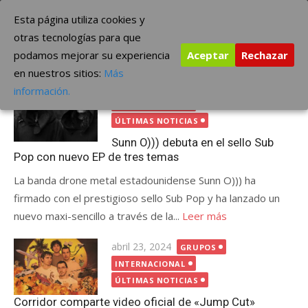
Saltar
The Borderline Music
Esta página utiliza cookies y
al
otras tecnologías para que
contenido
podamos mejorar su experiencia
Aceptar
Rechazar
Etiqueta:
sub pop
en nuestros sitios:
Más
Publicada
octubre 20, 2025
GRUPOS
información.
el
INTERNACIONAL
ÚLTIMAS NOTICIAS
Sunn O))) debuta en el sello Sub
Pop con nuevo EP de tres temas
La banda drone metal estadounidense Sunn O))) ha
firmado con el prestigioso sello Sub Pop y ha lanzado un
nuevo maxi-sencillo a través de la...
Leer más
Publicada
abril 23, 2024
GRUPOS
el
INTERNACIONAL
ÚLTIMAS NOTICIAS
Corridor comparte video oficial de «Jump Cut»