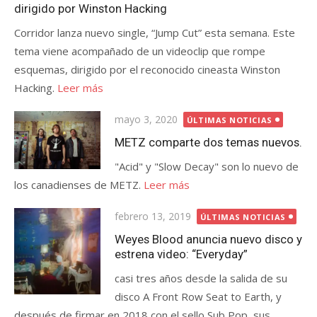
dirigido por Winston Hacking
Corridor lanza nuevo single, “Jump Cut” esta semana. Este
tema viene acompañado de un videoclip que rompe
esquemas, dirigido por el reconocido cineasta Winston
Hacking.
Leer más
Publicada
mayo 3, 2020
ÚLTIMAS NOTICIAS
el
METZ comparte dos temas nuevos.
"Acid" y "Slow Decay" son lo nuevo de
los canadienses de METZ.
Leer más
Publicada
febrero 13, 2019
ÚLTIMAS NOTICIAS
el
Weyes Blood anuncia nuevo disco y
estrena video: “Everyday”
casi tres años desde la salida de su
disco A Front Row Seat to Earth, y
después de firmar en 2018 con el sello Sub Pop, sus