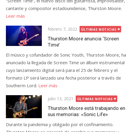
“Screen Time”, el nuevo disco del guitarrista, improvisador,
cantante y compositor estadounidense, Thurston Moore.
Leer más
Publicada
febrero 7, 2022
ÚLTIMAS NOTICIAS
el
Thurston Moore anuncia ‘Screen
Time’
El músico y cofundador de Sonic Youth, Thurston Moore, ha
anunciado la llegada de Screen Time un álbum instrumental
cuyo lanzamiento digital será para el 25 de febrero y el
formato LP será lanzado una fecha posterior a través de
Southerm Lord.
Leer más
Publicada
julio 13, 2021
ÚLTIMAS NOTICIAS
el
Thurston Moore está trabajando en
sus memorias: «Sonic Life»
Durante la pandemia y obligado por el confinamiento.