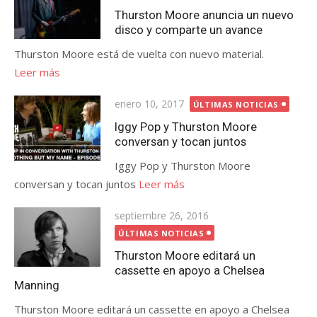
el
Thurston Moore anuncia un nuevo
disco y comparte un avance
Thurston Moore está de vuelta con nuevo material.
Leer más
Publicada
enero 10, 2017
ÚLTIMAS NOTICIAS
el
Iggy Pop y Thurston Moore
conversan y tocan juntos
Iggy Pop y Thurston Moore
conversan y tocan juntos
Leer más
Publicada
septiembre 26, 2016
el
ÚLTIMAS NOTICIAS
Thurston Moore editará un
cassette en apoyo a Chelsea
Manning
Thurston Moore editará un cassette en apoyo a Chelsea