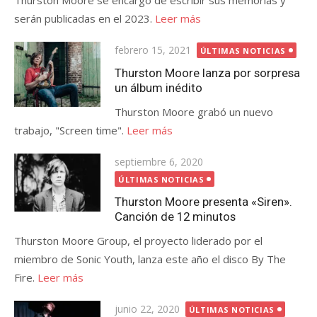
Thurston Moore se encargó de escribir sus memorias y
serán publicadas en el 2023.
Leer más
Publicada
febrero 15, 2021
ÚLTIMAS NOTICIAS
el
Thurston Moore lanza por sorpresa
un álbum inédito
Thurston Moore grabó un nuevo
trabajo, "Screen time".
Leer más
Publicada
septiembre 6, 2020
el
ÚLTIMAS NOTICIAS
Thurston Moore presenta «Siren».
Canción de 12 minutos
Thurston Moore Group, el proyecto liderado por el
miembro de Sonic Youth, lanza este año el disco By The
Fire.
Leer más
Publicada
junio 22, 2020
ÚLTIMAS NOTICIAS