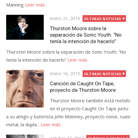
Manning
Leer más
Publicada
enero 21, 2016
ÚLTIMAS NOTICIAS
el
Thurston Moore sobre la
separación de Sonic Youth: “No
tenía la intención de hacerlo”
Thurston Moore sobre la separación de Sonic Youth: “No
tenía la intención de hacerlo”
Leer más
Publicada
enero 16, 2015
ÚLTIMAS NOTICIAS
el
Canción de Caught On Tape,
proyecto de Thurston Moore
Thurston Moore también está metido
en el proyecto Caught On Tape junto
a su amigo y baterista John Moloney, proyecto noise, cuasi
metal, la dupla...
Leer más
Publicada