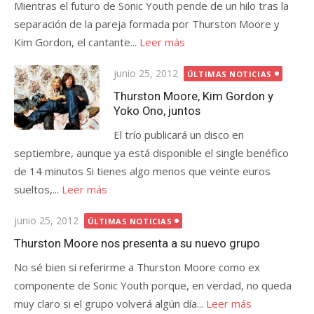
Mientras el futuro de Sonic Youth pende de un hilo tras la
separación de la pareja formada por Thurston Moore y
Kim Gordon, el cantante...
Leer más
Publicada
junio 25, 2012
ÚLTIMAS NOTICIAS
el
Thurston Moore, Kim Gordon y
Yoko Ono, juntos
El trío publicará un disco en
septiembre, aunque ya está disponible el single benéfico
de 14 minutos Si tienes algo menos que veinte euros
sueltos,...
Leer más
Publicada
junio 25, 2012
ÚLTIMAS NOTICIAS
el
Thurston Moore nos presenta a su nuevo grupo
No sé bien si referirme a Thurston Moore como ex
componente de Sonic Youth porque, en verdad, no queda
muy claro si el grupo volverá algún día...
Leer más