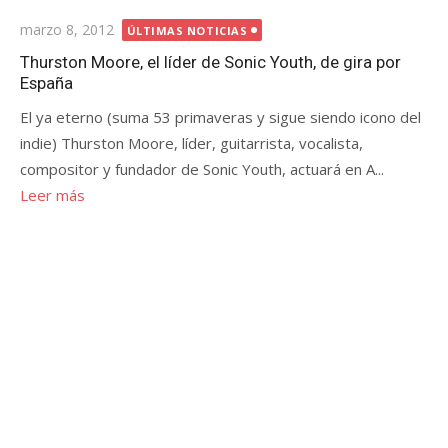
Publicada
marzo 8, 2012
ÚLTIMAS NOTICIAS
el
Thurston Moore, el líder de Sonic Youth, de gira por
España
El ya eterno (suma 53 primaveras y sigue siendo icono del
indie) Thurston Moore, líder, guitarrista, vocalista,
compositor y fundador de Sonic Youth, actuará en A...
Leer más