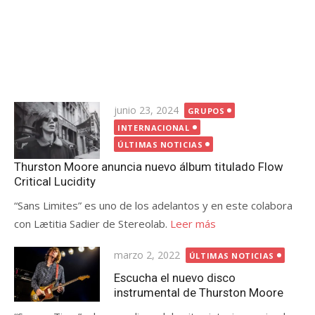
Publicada
junio 23, 2024
GRUPOS
el
INTERNACIONAL
ÚLTIMAS NOTICIAS
Thurston Moore anuncia nuevo álbum titulado Flow
Critical Lucidity
“Sans Limites” es uno de los adelantos y en este colabora
con Lætitia Sadier de Stereolab.
Leer más
Publicada
marzo 2, 2022
ÚLTIMAS NOTICIAS
el
Escucha el nuevo disco
instrumental de Thurston Moore