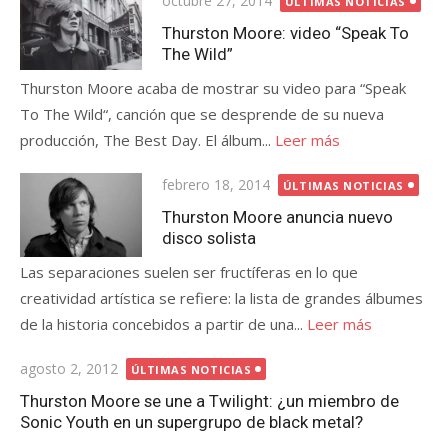
octubre 27, 2014
ÚLTIMAS NOTICIAS
el
Thurston Moore: video “Speak To
The Wild”
Thurston Moore acaba de mostrar su video para “Speak
To The Wild“, canción que se desprende de su nueva
producción, The Best Day. El álbum...
Leer más
Publicada
febrero 18, 2014
ÚLTIMAS NOTICIAS
el
Thurston Moore anuncia nuevo
disco solista
Las separaciones suelen ser fructíferas en lo que
creatividad artística se refiere: la lista de grandes álbumes
de la historia concebidos a partir de una...
Leer más
Publicada
agosto 2, 2012
ÚLTIMAS NOTICIAS
el
Thurston Moore se une a Twilight: ¿un miembro de
Sonic Youth en un supergrupo de black metal?