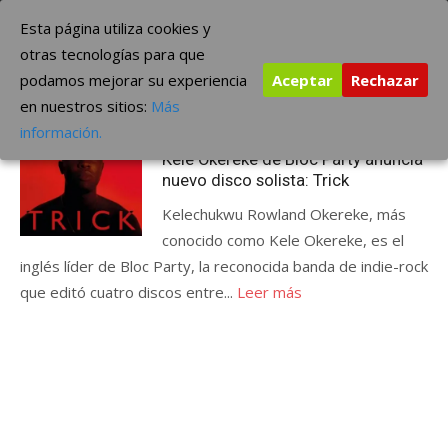
Saltar
The Borderline Music
Esta página utiliza cookies y
al
otras tecnologías para que
contenido
podamos mejorar su experiencia
Aceptar
Rechazar
Etiqueta:
Trick
en nuestros sitios:
Más
Publicada
julio 29, 2014
ÚLTIMAS NOTICIAS
información.
el
Kele Okereke de Bloc Party anuncia
nuevo disco solista: Trick
Kelechukwu Rowland Okereke, más
conocido como Kele Okereke, es el
inglés líder de Bloc Party, la reconocida banda de indie-rock
que editó cuatro discos entre...
Leer más