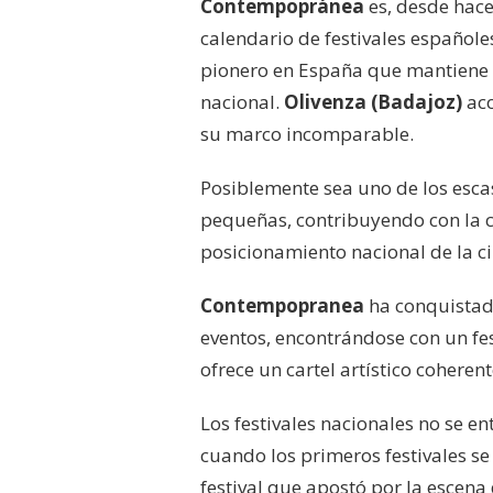
Contempopránea
es, desde hace
calendario de festivales españoles,
pionero en España que mantiene 
nacional.
Olivenza (Badajoz)
ac
su marco incomparable.
Posiblemente sea uno de los esca
pequeñas, contribuyendo con la cu
posicionamiento nacional de la c
Contempopranea
ha conquistad
eventos, encontrándose con un fe
ofrece un cartel artístico coheren
Los festivales nacionales no se e
cuando los primeros festivales se
festival que apostó por la escena