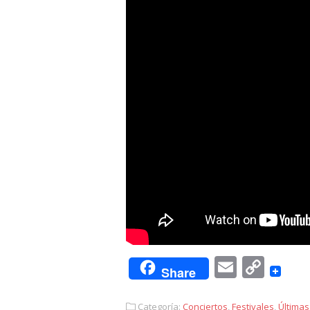
Email
Cop
Share
Link
Categoría:
Conciertos
,
Festivales
,
Últimas