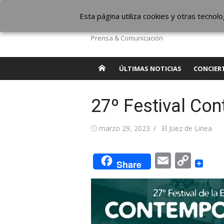
Saltar
The Borderline Mus
Esta página utiliza cookies y otras tecno
al
contenido
Prensa & Comunicación
ÚLTIMAS NOTICIAS
CONCIER
27º Festival Co
Publicada
Autor
marzo 29, 2023
El Juez de Linea
el
Email
Cop
Share
Link