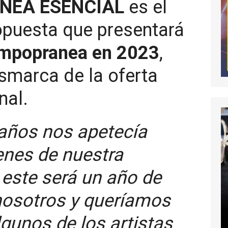
NEA ESENCIAL
es el
opuesta que presentará
mpopranea en 2023
,
smarca de la oferta
nal.
años nos apetecía
genes de nuestra
e este será un año de
 nosotros y queríamos
lgunos de los artistas