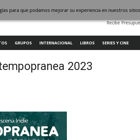
ic
logías para que podamos mejorar su experiencia en nuestros sitio
QUIENES SOMOS
CONTACTO
SERVICIOS
EDITA
Recibe Presupue
TOS
GRUPOS
INTERNACIONAL
LIBROS
SERIES Y CINE
ntempopranea 2023
y