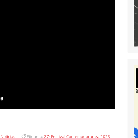
y
 Noticias
Etiqueta:
27º Festival Contempopranea 2023
,