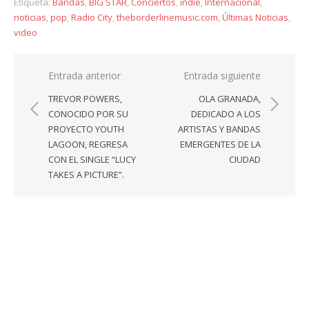
Etiqueta:
Bandas
,
BIG STAR
,
Conciertos
,
indie
,
Internacional
,
noticias
,
pop
,
Radio City
,
theborderlinemusic.com
,
Últimas Noticias
,
video
Navegación
Entrada anterior
Entrada siguiente
de
TREVOR POWERS,
OLA GRANADA,
entradas
CONOCIDO POR SU
DEDICADO A LOS
PROYECTO YOUTH
ARTISTAS Y BANDAS
LAGOON, REGRESA
EMERGENTES DE LA
CON EL SINGLE “LUCY
CIUDAD
TAKES A PICTURE”.