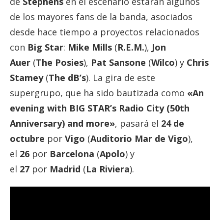
de
Stephens
en el escenario estarán algunos
de los mayores fans de la banda, asociados
desde hace tiempo a proyectos relacionados
con
Big Star
:
Mike Mills
(
R.E.M.
),
Jon
Auer
(
The Posies
),
Pat Sansone
(
Wilco
) y
Chris
Stamey
(
The dB’s
). La gira de este
supergrupo, que ha sido bautizada como
«An
evening with BIG STAR’s Radio City (50th
Anniversary) and more»
, pasará el
24 de
octubre
por
Vigo
(
Auditorio Mar de Vigo
),
el
26
por
Barcelona
(
Apolo
) y
el
27
por
Madrid
(
La Riviera
).