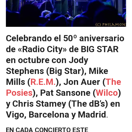
Celebrando el 50º aniversario
de «Radio City» de BIG STAR
en octubre con Jody
Stephens (Big Star), Mike
Mills (
R.E.M.
), Jon Auer (
The
Posies
), Pat Sansone (
Wilco
)
y Chris Stamey (The dB’s) en
Vigo, Barcelona y Madrid
.
EN CADA CONCIERTO ESTE