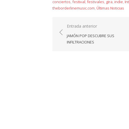
conciertos
,
festival
,
festivales
,
gira
,
indie
,
In
theborderlinemusic.com
,
Últimas Noticias
Navegación
Entrada anterior
de
JAMÓN POP DESCUBRE SUS
entradas
INFILTRACIONES