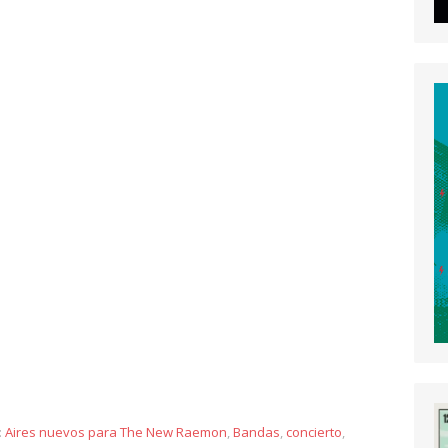
y
:
Aires nuevos para The New Raemon
,
Bandas
,
concierto
,