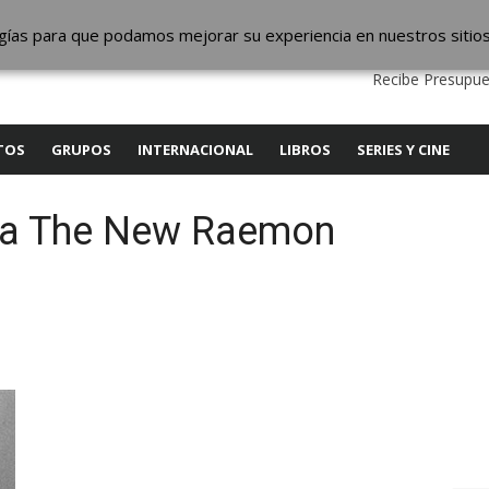
ic
logías para que podamos mejorar su experiencia en nuestros sitio
QUIENES SOMOS
CONTACTO
SERVICIOS
EDITA
Recibe Presupue
TOS
GRUPOS
INTERNACIONAL
LIBROS
SERIES Y CINE
ara The New Raemon
y