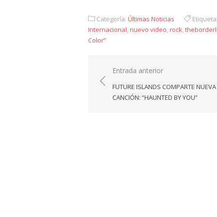
Link
Categoría:
Últimas Noticias
Etiqueta
Internacional
,
nuevo video
,
rock
,
theborder
Color”
Navegación
Entrada anterior
de
FUTURE ISLANDS COMPARTE NUEVA
entradas
CANCIÓN: “HAUNTED BY YOU”