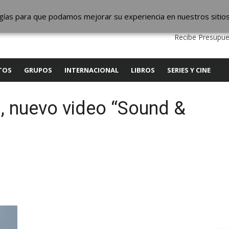
ic
logías para que podamos mejorar su experiencia en nuestros sitio
QUIENES SOMOS
CONTACTO
SERVICIOS
EDITA
Recibe Presupue
TOS
GRUPOS
INTERNACIONAL
LIBROS
SERIES Y CINE
 nuevo video “Sound &
y