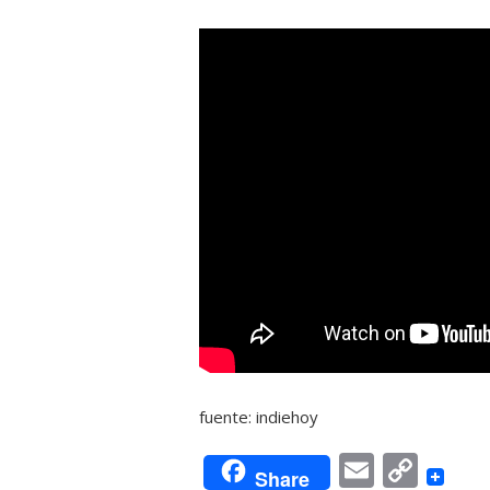
fuente: indiehoy
Email
Cop
Share