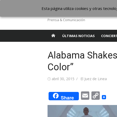
Saltar
The Borderline Mus
Esta página utiliza cookies y otras tecno
al
contenido
Prensa & Comunicación
ÚLTIMAS NOTICIAS
CONCIER
Alabama Shakes,
Color”
Publicada
Autor
abril 30, 2015
El Juez de Linea
el
Email
Cop
Share
Link