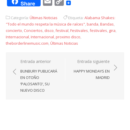
Email
Copy
Share
Link
Categoría:
Últimas Noticias
Etiqueta:
Alabama Shakes:
"Todo el mundo respeta la música de raíces"
,
banda
,
Bandas
,
concierto
,
Conciertos
,
disco
,
festival
,
Festivales
,
festivales
,
gira
,
Internacional
,
Internacional
,
proximo disco
,
theborderlinemusic.com
,
Últimas Noticias
Navegación
Entrada anterior
Entrada siguiente
de
BUNBURY PUBLICARÁ
HAPPY MONDAYS EN
entradas
EN OTOÑO
MADRID
‘PALOSANTO’, SU
NUEVO DISCO