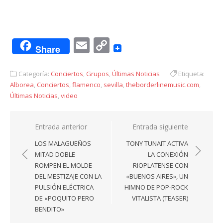
Email
Copy
Share
Link
Categoría:
Conciertos
,
Grupos
,
Últimas Noticias
Etiqueta:
Alborea
,
Conciertos
,
flamenco
,
sevilla
,
theborderlinemusic.com
,
Últimas Noticias
,
video
Navegación
Entrada anterior
Entrada siguiente
de
LOS MALAGUEÑOS
TONY TUNAIT ACTIVA
entradas
MITAD DOBLE
LA CONEXIÓN
ROMPEN EL MOLDE
RIOPLATENSE CON
DEL MESTIZAJE CON LA
«BUENOS AIRES», UN
PULSIÓN ELÉCTRICA
HIMNO DE POP-ROCK
DE «POQUITO PERO
VITALISTA (TEASER)
BENDITO»