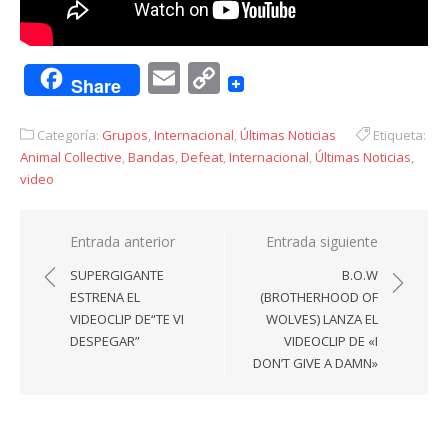
Email
Copy
Share
Link
Categoría:
Grupos
,
Internacional
,
Últimas Noticias
Etiqueta:
Animal Collective
,
Bandas
,
Defeat
,
Internacional
,
Últimas Noticias
,
video
Navegación
Entrada anterior
Entrada siguiente
de
SUPERGIGANTE
B.O.W
entradas
ESTRENA EL
(BROTHERHOOD OF
VIDEOCLIP DE“TE VI
WOLVES) LANZA EL
DESPEGAR”
VIDEOCLIP DE «I
DON’T GIVE A DAMN»