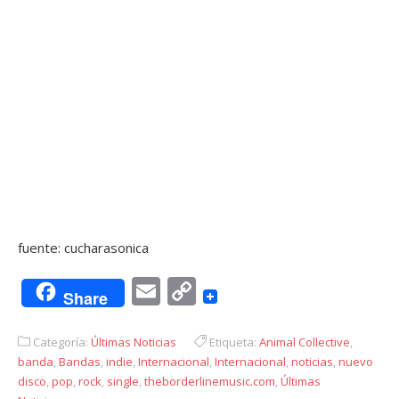
fuente: cucharasonica
Email
Copy
Share
Link
Categoría:
Últimas Noticias
Etiqueta:
Animal Collective
,
banda
,
Bandas
,
indie
,
Internacional
,
Internacional
,
noticias
,
nuevo
disco
,
pop
,
rock
,
single
,
theborderlinemusic.com
,
Últimas