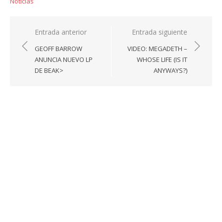
Noticias
Navegación
Entrada anterior
Entrada siguiente
de
GEOFF BARROW
VIDEO: MEGADETH –
entradas
ANUNCIA NUEVO LP
WHOSE LIFE (IS IT
DE BEAK>
ANYWAYS?)