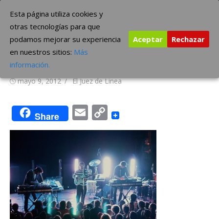
Saltar
The Borderline Music
Esta página utiliza cookies y
al
otras tecnologías para que
contenido
podamos mejorar su experiencia
Aceptar
Rechazar
Animal Collective presentan
en nuestros sitios:
Más
dos temas más
información.
Publicada
Autor
mayo 9, 2012
El Juez de Linea
el
Email
Copy
Share
Link