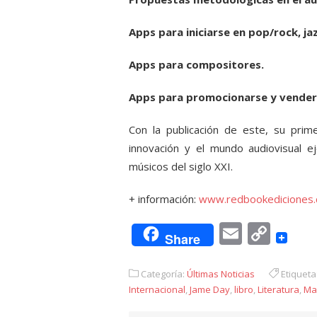
Apps para iniciarse en pop/rock, ja
Apps para compositores.
Apps para promocionarse y vender 
Con la publicación de este, su prim
innovación y el mundo audiovisual e
músicos del siglo XXI.
+ información:
www.redbookediciones
Email
Cop
Share
Link
Categoría:
Últimas Noticias
Etiqueta
Internacional
,
Jame Day
,
libro
,
Literatura
,
Ma 