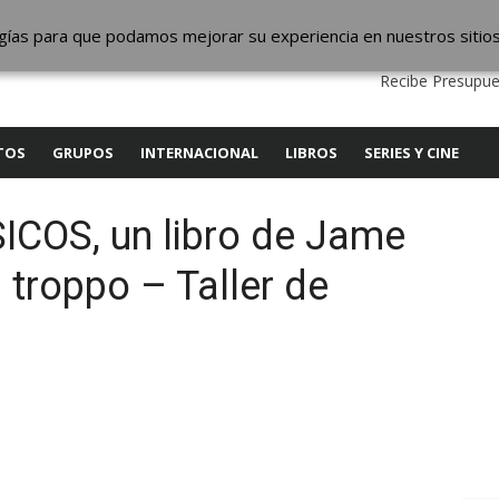
ic
logías para que podamos mejorar su experiencia en nuestros sitio
QUIENES SOMOS
CONTACTO
SERVICIOS
EDITA
Recibe Presupue
TOS
GRUPOS
INTERNACIONAL
LIBROS
SERIES Y CINE
COS, un libro de Jame
troppo – Taller de
y