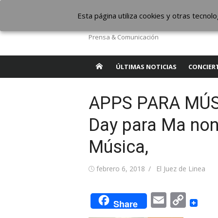
Saltar
The Borderline Mus
Esta página utiliza cookies y otras tecno
al
contenido
Prensa & Comunicación
ÚLTIMAS NOTICIAS
CONCIER
APPS PARA MÚSI
Day para Ma non 
Música,
Publicada
Autor
febrero 6, 2018
El Juez de Linea
el
Email
Cop
Share
Link