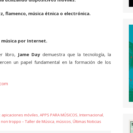
zz, flamenco, música étnica o electrónica.
música por Internet.
er libro,
Jame Day
demuestra que la tecnología, la
jercen un papel fundamental en la formación de los
.com
y
:
apicaciones móviles
,
APPS PARA MÚSICOS
,
Internacional
,
non troppo – Taller de Música
,
músicos
,
Últimas Noticias