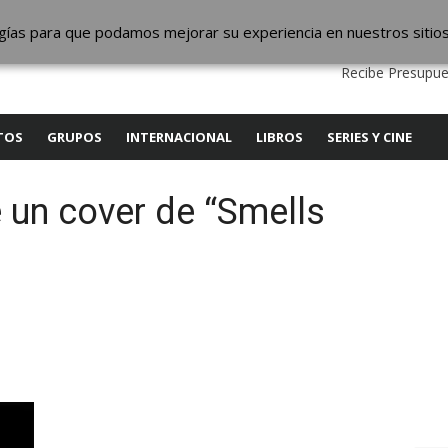
ic
logías para que podamos mejorar su experiencia en nuestros sitio
QUIENES SOMOS
CONTACTO
SERVICIOS
EDITA
Recibe Presupue
TOS
GRUPOS
INTERNACIONAL
LIBROS
SERIES Y CINE
 un cover de “Smells
y