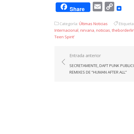
Email
Cop
Share
Link
Categoría:
Últimas Noticias
Etiqueta
Internacional
,
nirvana
,
noticias
,
theborderli
Teen Spirit’
Navegación
Entrada anterior
de
SECRETAMENTE, DAFT PUNK PUBLIC
entradas
REMIXES DE “HUMAN AFTER ALL”