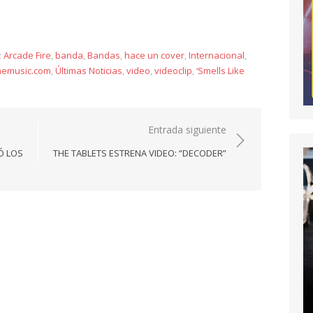
y
:
Arcade Fire
,
banda
,
Bandas
,
hace un cover
,
Internacional
,
nemusic.com
,
Últimas Noticias
,
video
,
videoclip
,
‘Smells Like
Entrada siguiente
Ó LOS
THE TABLETS ESTRENA VIDEO: “DECODER”