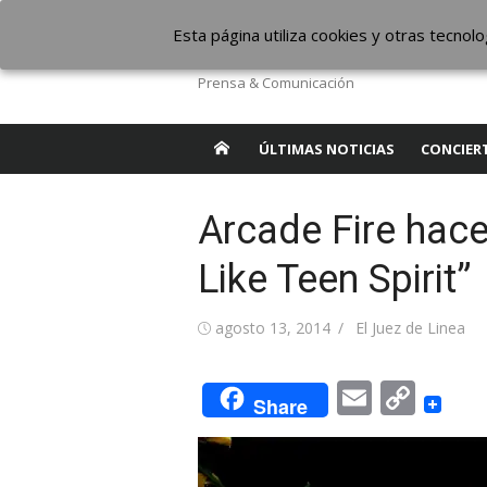
Saltar
The Borderline Mus
Esta página utiliza cookies y otras tecno
al
contenido
Prensa & Comunicación
ÚLTIMAS NOTICIAS
CONCIER
Arcade Fire hace
Like Teen Spirit”
Publicada
Autor
agosto 13, 2014
El Juez de Linea
el
Email
Cop
Share
Link