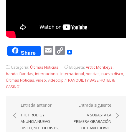
Email
Copy
Share
Link
Categoría:
Últimas Noticias
Etiqueta:
Arctic Monkeys
,
banda
,
Bandas
,
Internacional
,
Internacional
,
noticias
,
nuevo disco
,
Últimas Noticias
,
video
,
videoclip
,
‘TRANQUILITY BASE HOTEL &
CASINO’
Navegación
Entrada anterior
Entrada siguiente
de
THE PRODIGY
A SUBASTA LA
entradas
ANUNCIA NUEVO
PRIMERA GRABACIÓN
DISCO, NO TOURISTS,
DE DAVID BOWIE.