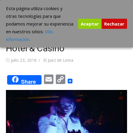
Saltar
The Borderline Music
Esta página utiliza cookies y
al
otras tecnologías para que
contenido
podamos mejorar su experiencia
Aceptar
Rechazar
Arctic Monkeys estrena
en nuestros sitios:
Más
videoclip, ‘Tranquility Base
información.
Hotel & Casino’
Publicada
Autor
julio 23, 2018
El Juez de Linea
el
Email
Copy
Share
Link