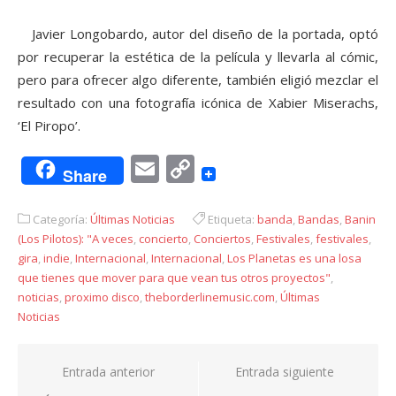
Javier Longobardo, autor del diseño de la portada, optó
por recuperar la estética de la película y llevarla al cómic,
pero para ofrecer algo diferente, también eligió mezclar el
resultado con una fotografía icónica de Xabier Miserachs,
‘El Piropo’.
Email
Copy
Share
Link
Categoría:
Últimas Noticias
Etiqueta:
banda
,
Bandas
,
Banin
(Los Pilotos): "A veces
,
concierto
,
Conciertos
,
Festivales
,
festivales
,
gira
,
indie
,
Internacional
,
Internacional
,
Los Planetas es una losa
que tienes que mover para que vean tus otros proyectos"
,
noticias
,
proximo disco
,
theborderlinemusic.com
,
Últimas
Noticias
Navegación
Entrada anterior
Entrada siguiente