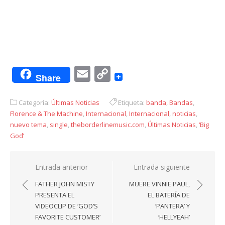
Email
Copy
Share
Link
Categoría:
Últimas Noticias
Etiqueta:
banda
,
Bandas
,
Florence & The Machine
,
Internacional
,
Internacional
,
noticias
,
nuevo tema
,
single
,
theborderlinemusic.com
,
Últimas Noticias
,
‘Big
God’
Navegación
Entrada anterior
Entrada siguiente
de
FATHER JOHN MISTY
MUERE VINNIE PAUL,
entradas
PRESENTA EL
EL BATERÍA DE
VIDEOCLIP DE ‘GOD’S
‘PANTERA’ Y
FAVORITE CUSTOMER’
‘HELLYEAH’