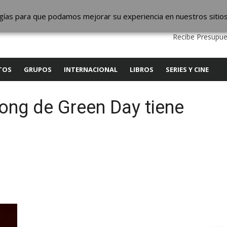
ic
logías para que podamos mejorar su experiencia en nuestros sitio
QUIENES SOMOS
CONTACTO
SERVICIOS
EDITA
Recibe Presupue
TOS
GRUPOS
INTERNACIONAL
LIBROS
SERIES Y CINE
rong de Green Day tiene
y