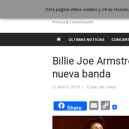
Saltar
The Borderline Mus
Esta página utiliza cookies y otras tecno
al
contenido
Prensa & Comunicación
ÚLTIMAS NOTICIAS
CONCIER
Billie Joe Armst
nueva banda
Publicada
Autor
abril 4, 2018
El Juez de Linea
el
Email
Cop
Share
Link