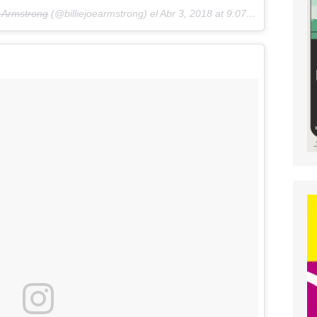
e Armstrong
(@billiejoearmstrong) el
Abr 3, 2018 at 9:07 PDT