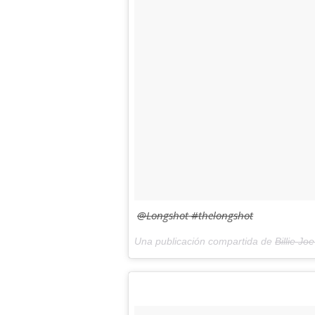
@Longshot #thelongshot
Una publicación compartida de
Billie Jo