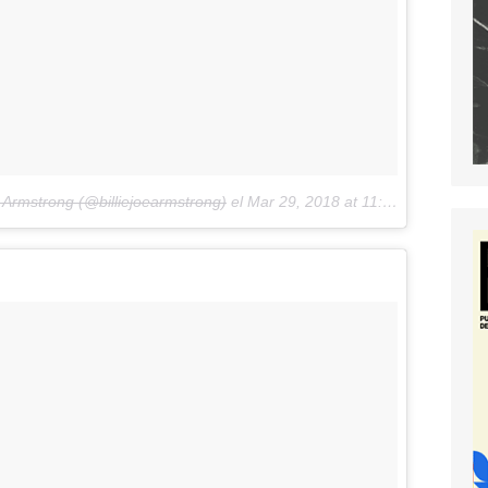
e Armstrong (@billiejoearmstrong)
el
Mar 29, 2018 at 11:31 PDT