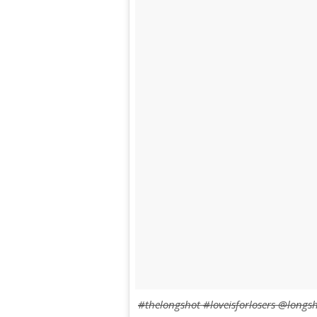
#thelongshot #loveisforlosers @longs