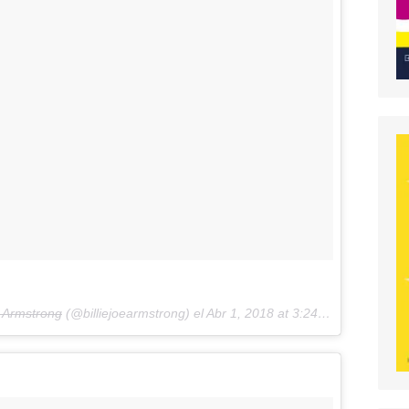
e Armstrong
(@billiejoearmstrong) el
Abr 1, 2018 at 3:24 PDT