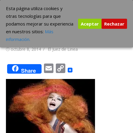
Saltar
The Borderline Music
Esta página utiliza cookies y
al
otras tecnologías para que
contenido
podamos mejorar su experiencia
Aceptar
Rechazar
Björk, trabajando en su nuevo
en nuestros sitios:
Más
disco …
información.
Publicada
Autor
octubre 8, 2014
El Juez de Linea
el
Email
Copy
Share
Link