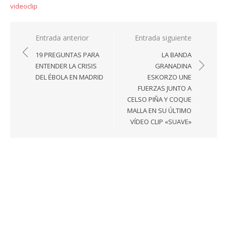
videoclip
Navegación
Entrada anterior
Entrada siguiente
de
19 PREGUNTAS PARA
LA BANDA
entradas
ENTENDER LA CRISIS
GRANADINA
DEL ÉBOLA EN MADRID
ESKORZO UNE
FUERZAS JUNTO A
CELSO PIÑA Y COQUE
MALLA EN SU ÚLTIMO
VÍDEO CLIP «SUAVE»