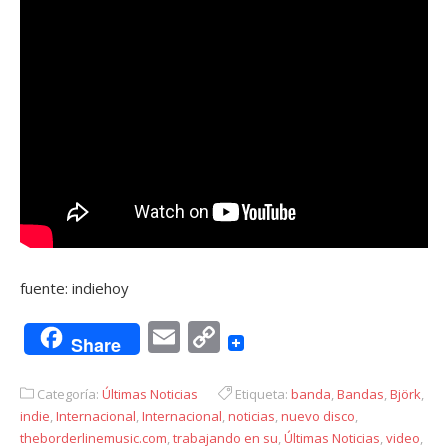
fuente: indiehoy
Email
Copy
Share
Link
Categoría:
Últimas Noticias
Etiqueta:
banda
,
Bandas
,
Björk
,
indie
,
Internacional
,
Internacional
,
noticias
,
nuevo disco
,
theborderlinemusic.com
,
trabajando en su
,
Últimas Noticias
,
video
,