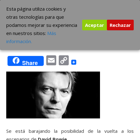
Saltar
The Borderline Music
Esta página utiliza cookies y
al
otras tecnologías para que
contenido
podamos mejorar su experiencia
Aceptar
Rechazar
Bowie, en concierto… quizás.
en nuestros sitios:
Más
Publicada
Autor
septiembre 4, 2013
kikoborderline
información.
el
Email
Copy
Share
Link
Se está barajando la posibilidad de la vuelta a los
escenarios de
David Bowie
.