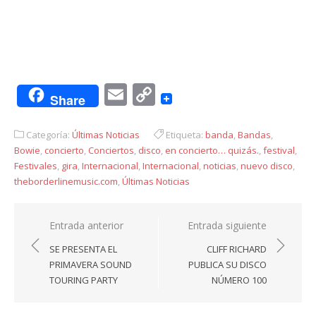
Email
Copy
Share
Link
Categoría:
Últimas Noticias
Etiqueta:
banda
,
Bandas
,
Bowie
,
concierto
,
Conciertos
,
disco
,
en concierto… quizás.
,
festival
,
Festivales
,
gira
,
Internacional
,
Internacional
,
noticias
,
nuevo disco
,
theborderlinemusic.com
,
Últimas Noticias
Navegación
Entrada anterior
Entrada siguiente
de
SE PRESENTA EL
CLIFF RICHARD
entradas
PRIMAVERA SOUND
PUBLICA SU DISCO
TOURING PARTY
NÚMERO 100