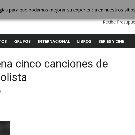
ic
logías para que podamos mejorar su experiencia en nuestros sitio
QUIENES SOMOS
CONTACTO
SERVICIOS
EDITA
Recibe Presupue
TOS
GRUPOS
INTERNACIONAL
LIBROS
SERIES Y CINE
ena cinco canciones de
olista
a
y