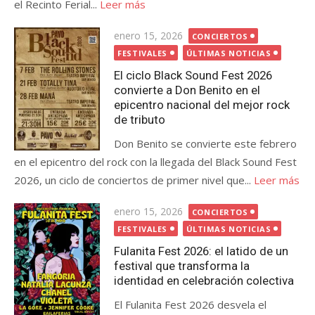
el Recinto Ferial...
Leer más
Publicada
enero 15, 2026
CONCIERTOS
el
FESTIVALES
ÚLTIMAS NOTICIAS
El ciclo Black Sound Fest 2026
convierte a Don Benito en el
epicentro nacional del mejor rock
de tributo
Don Benito se convierte este febrero
en el epicentro del rock con la llegada del Black Sound Fest
2026, un ciclo de conciertos de primer nivel que...
Leer más
Publicada
enero 15, 2026
CONCIERTOS
el
FESTIVALES
ÚLTIMAS NOTICIAS
Fulanita Fest 2026: el latido de un
festival que transforma la
identidad en celebración colectiva
El Fulanita Fest 2026 desvela el