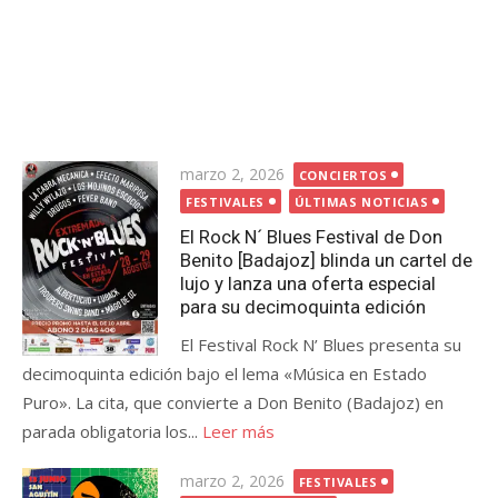
Publicada
marzo 2, 2026
CONCIERTOS
el
FESTIVALES
ÚLTIMAS NOTICIAS
El Rock N´ Blues Festival de Don
Benito [Badajoz] blinda un cartel de
lujo y lanza una oferta especial
para su decimoquinta edición
El Festival Rock N’ Blues presenta su
decimoquinta edición bajo el lema «Música en Estado
Puro». La cita, que convierte a Don Benito (Badajoz) en
parada obligatoria los...
Leer más
Publicada
marzo 2, 2026
FESTIVALES