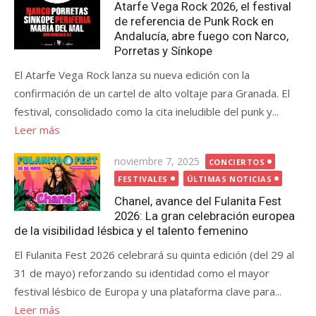
Atarfe Vega Rock 2026, el festival
de referencia de Punk Rock en
Andalucía, abre fuego con Narco,
Porretas y Sínkope
El Atarfe Vega Rock lanza su nueva edición con la
confirmación de un cartel de alto voltaje para Granada. El
festival, consolidado como la cita ineludible del punk y...
Leer más
Publicada
noviembre 7, 2025
CONCIERTOS
el
FESTIVALES
ÚLTIMAS NOTICIAS
Chanel, avance del Fulanita Fest
2026: La gran celebración europea
de la visibilidad lésbica y el talento femenino
El Fulanita Fest 2026 celebrará su quinta edición (del 29 al
31 de mayo) reforzando su identidad como el mayor
festival lésbico de Europa y una plataforma clave para...
Leer más