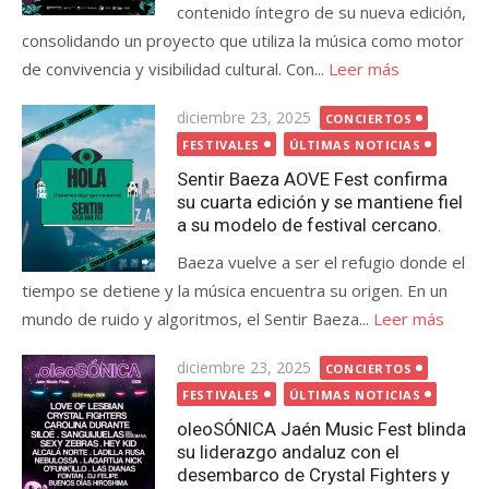
contenido íntegro de su nueva edición,
consolidando un proyecto que utiliza la música como motor
de convivencia y visibilidad cultural. Con...
Leer más
Publicada
diciembre 23, 2025
CONCIERTOS
el
FESTIVALES
ÚLTIMAS NOTICIAS
Sentir Baeza AOVE Fest confirma
su cuarta edición y se mantiene fiel
a su modelo de festival cercano.
Baeza vuelve a ser el refugio donde el
tiempo se detiene y la música encuentra su origen. En un
mundo de ruido y algoritmos, el Sentir Baeza...
Leer más
Publicada
diciembre 23, 2025
CONCIERTOS
el
FESTIVALES
ÚLTIMAS NOTICIAS
oleoSÓNICA Jaén Music Fest blinda
su liderazgo andaluz con el
desembarco de Crystal Fighters y