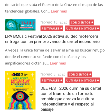
de cartel que sitúa el Puerto de la Cruz en el mapa de las
tendencias globales. Con...
Leer más
Publicada
febrero 10, 2026
CONCIERTOS
el
FESTIVALES
ÚLTIMAS NOTICIAS
LPA BMusic Festival 2026 activa su decimotercera
entrega con un primer avance de cartel incendiario
A veces, la única forma de salvar el alma es buscar refugio
donde el cemento se funde con el océano y los
amplificadores dictan su...
Leer más
Publicada
febrero 3, 2026
CONCIERTOS
el
FESTIVALES
ÚLTIMAS NOTICIAS
DEE FEST 2026 culmina su cartel
con el triunfo de un formato
amable que abraza la cultura
independiente y el respeto al
paisaje