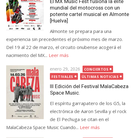
El MX Music Fest fusiona la élite
mundial del motocross con un
potente cartel musical en Almonte
[Huelva]
Almonte se prepara para una
experiencia sin precedentes el próximo mes de marzo.
Del 19 al 22 de marzo, el circuito onubense acogerá el
nacimiento del MX...
Leer más
Publicada
enero 29, 2026
CONCIERTOS
el
FESTIVALES
ÚLTIMAS NOTICIAS
III Edición del Festival MalaCabeza
Space Music.
El espíritu garrapatero de los G5, la
electrónica de Aaron Sevilla y el rock
de El Pechuga se citan en el
MalaCabeza Space Music Cuando...
Leer más