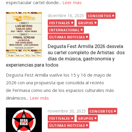
espectacular cartel donde...
Leer más
Publicada
diciembre 16, 2025
CONCIERTOS
el
FESTIVALES
GRUPOS
INTERNACIONAL
ÚLTIMAS NOTICIAS
Degusta Fest Armilla 2026 desvela
su cartel completo de Artistas: dos
días de música, gastronomía y
experiencias para todos
Degusta Fest Armilla vuelve los 15 y 16 de mayo de
2026 con una propuesta que consolida al recinto
de Fermasa como uno de los espacios culturales más
dinámicos...
Leer más
Publicada
noviembre 20, 2025
CONCIERTOS
el
FESTIVALES
GRUPOS
ÚLTIMAS NOTICIAS