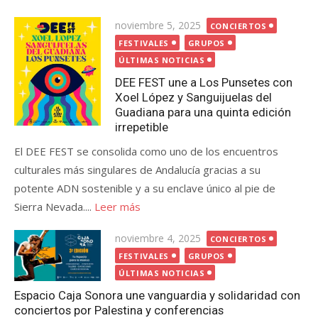
Publicada
noviembre 5, 2025
CONCIERTOS
el
FESTIVALES
GRUPOS
ÚLTIMAS NOTICIAS
DEE FEST une a Los Punsetes con
Xoel López y Sanguijuelas del
Guadiana para una quinta edición
irrepetible
El DEE FEST se consolida como uno de los encuentros
culturales más singulares de Andalucía gracias a su
potente ADN sostenible y a su enclave único al pie de
Sierra Nevada....
Leer más
Publicada
noviembre 4, 2025
CONCIERTOS
el
FESTIVALES
GRUPOS
ÚLTIMAS NOTICIAS
Espacio Caja Sonora une vanguardia y solidaridad con
conciertos por Palestina y conferencias