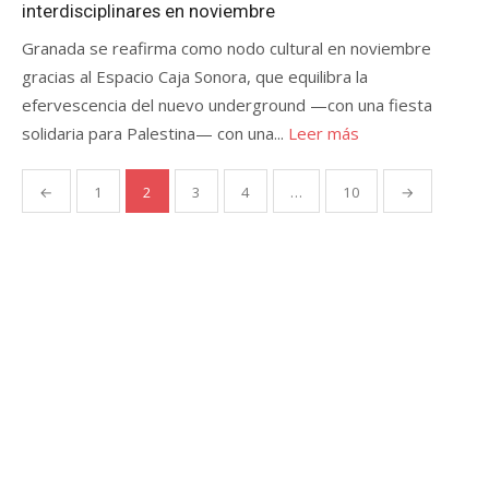
interdisciplinares en noviembre
Granada se reafirma como nodo cultural en noviembre
gracias al Espacio Caja Sonora, que equilibra la
efervescencia del nuevo underground —con una fiesta
solidaria para Palestina— con una...
Leer más
Paginación
←
1
2
3
4
…
10
→
de
entradas