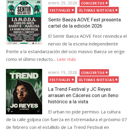
Publicada
enero 29, 2026
CONCIERTOS
el
FESTIVALES
ÚLTIMAS NOTICIAS
Sentir Baeza AOVE Fest presenta
cartel de la edición 2026
El Sentir Baeza AOVE Fest reivindica el
nervio de la escena independiente
frente a la estandarización del ocio masivo Baeza se erige
como el último reducto...
Leer más
Publicada
enero 19, 2026
CONCIERTOS
el
FESTIVALES
ÚLTIMAS NOTICIAS
La Trend Festival y JC Reyes
arrasan en Cáceres con un lleno
histórico a la vista
El urban no pide permiso. La cultura
de la calle golpea con fuerza en Extremadura el próximo 07
de febrero con el estallido de La Trend Festival en