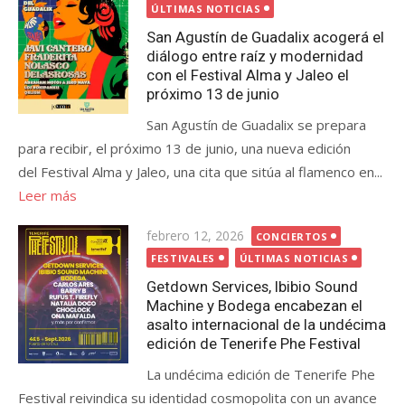
el
ÚLTIMAS NOTICIAS
San Agustín de Guadalix acogerá el
diálogo entre raíz y modernidad
con el Festival Alma y Jaleo el
próximo 13 de junio
San Agustín de Guadalix se prepara
para recibir, el próximo 13 de junio, una nueva edición
del Festival Alma y Jaleo, una cita que sitúa al flamenco en...
Leer más
Publicada
febrero 12, 2026
CONCIERTOS
el
FESTIVALES
ÚLTIMAS NOTICIAS
Getdown Services, Ibibio Sound
Machine y Bodega encabezan el
asalto internacional de la undécima
edición de Tenerife Phe Festival
La undécima edición de Tenerife Phe
Festival reivindica su identidad cosmopolita con un avance