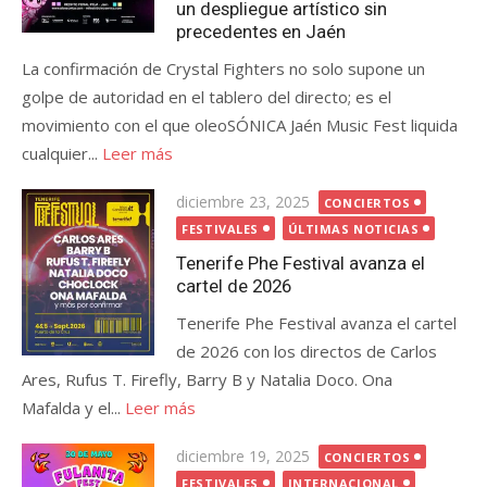
un despliegue artístico sin
precedentes en Jaén
La confirmación de Crystal Fighters no solo supone un
golpe de autoridad en el tablero del directo; es el
movimiento con el que oleoSÓNICA Jaén Music Fest liquida
cualquier...
Leer más
Publicada
diciembre 23, 2025
CONCIERTOS
el
FESTIVALES
ÚLTIMAS NOTICIAS
Tenerife Phe Festival avanza el
cartel de 2026
Tenerife Phe Festival avanza el cartel
de 2026 con los directos de Carlos
Ares, Rufus T. Firefly, Barry B y Natalia Doco. Ona
Mafalda y el...
Leer más
Publicada
diciembre 19, 2025
CONCIERTOS
el
FESTIVALES
INTERNACIONAL