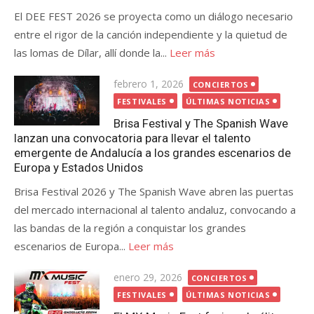
El DEE FEST 2026 se proyecta como un diálogo necesario
entre el rigor de la canción independiente y la quietud de
las lomas de Dílar, allí donde la...
Leer más
Publicada
febrero 1, 2026
CONCIERTOS
el
FESTIVALES
ÚLTIMAS NOTICIAS
Brisa Festival y The Spanish Wave
lanzan una convocatoria para llevar el talento
emergente de Andalucía a los grandes escenarios de
Europa y Estados Unidos
Brisa Festival 2026 y The Spanish Wave abren las puertas
del mercado internacional al talento andaluz, convocando a
las bandas de la región a conquistar los grandes
escenarios de Europa...
Leer más
Publicada
enero 29, 2026
CONCIERTOS
el
FESTIVALES
ÚLTIMAS NOTICIAS