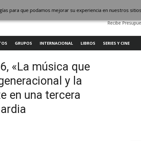
ic
logías para que podamos mejorar su experiencia en nuestros sitio
QUIENES SOMOS
CONTACTO
SERVICIOS
EDITA
Recibe Presupue
TOS
GRUPOS
INTERNACIONAL
LIBROS
SERIES Y CINE
6, «La música que
 generacional y la
te en una tercera
ardia