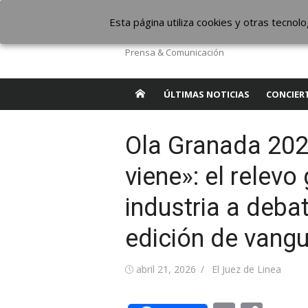
Saltar
The Borderline Mus
Esta página utiliza cookies y otras tecno
al
contenido
Prensa & Comunicación
ÚLTIMAS NOTICIAS
CONCIER
Ola Granada 202
viene»: el relevo
industria a deba
edición de vangu
Publicada
Autor
abril 21, 2026
El Juez de Linea
el