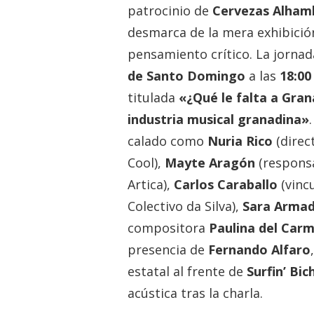
patrocinio de
Cervezas Alham
desmarca de la mera exhibició
pensamiento crítico. La jornad
de Santo Domingo
a las
18:00
titulada
«¿Qué le falta a Gran
industria musical granadina»
calado como
Nuria Rico
(direc
Cool),
Mayte Aragón
(respons
Artica),
Carlos Caraballo
(vinc
Colectivo da Silva),
Sara Arma
compositora
Paulina del Car
presencia de
Fernando Alfaro
estatal al frente de
Surfin’ Bic
acústica tras la charla.