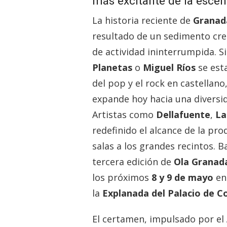
más excitante de la escen
La historia reciente de
Granad
resultado de un sedimento cr
de actividad ininterrumpida. Si
Planetas
o
Miguel Ríos
se est
del pop y el rock en castellan
expande hoy hacia una diversid
Artistas como
Dellafuente
,
La
redefinido el alcance de la pro
salas a los grandes recintos. B
tercera edición de
Ola Granad
los próximos
8 y 9 de mayo
en
la
Explanada del Palacio de 
El certamen, impulsado por el