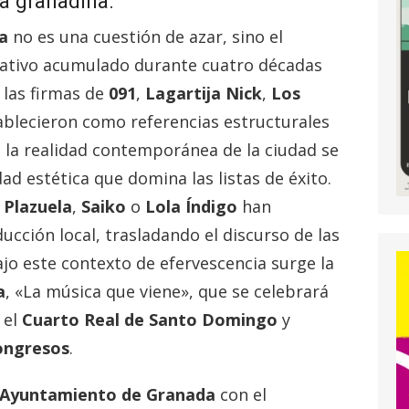
a granadina.
a
no es una cuestión de azar, sino el
eativo acumulado durante cuatro décadas
 las firmas de
091
,
Lagartija Nick
,
Los
ablecieron como referencias estructurales
o, la realidad contemporánea de la ciudad se
ad estética que domina las listas de éxito.
 Plazuela
,
Saiko
o
Lola Índigo
han
ducción local, trasladando el discurso de las
ajo este contexto de efervescencia surge la
a
, «La música que viene», que se celebrará
 el
Cuarto Real de Santo Domingo
y
Congresos
.
Ayuntamiento de Granada
con el