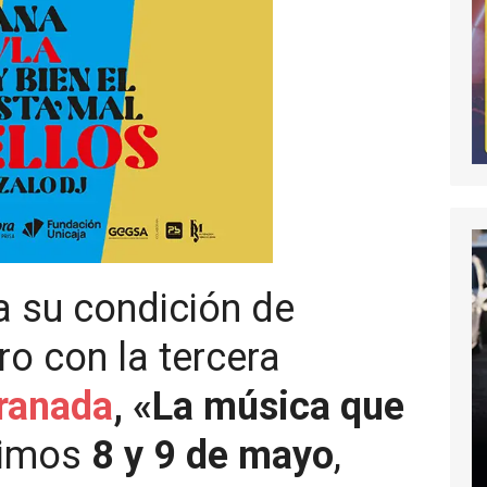
a su condición de
ro con la tercera
ranada
, «La música que
ximos
8 y 9 de mayo
,