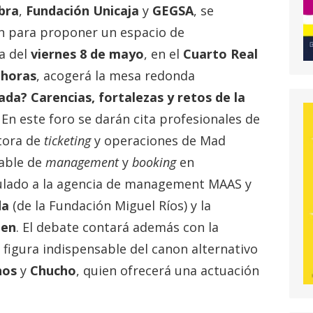
bra
,
Fundación Unicaja
y
GEGSA
, se
n para proponer un espacio de
a del
viernes 8 de mayo
, en el
Cuarto Real
 horas
, acogerá la mesa redonda
ada? Carencias, fortalezas y retos de la
. En este foro se darán cita profesionales de
tora de
ticketing
y operaciones de Mad
able de
management
y
booking
en
ulado a la agencia de management MAAS y
da
(de la Fundación Miguel Ríos) y la
men
. El debate contará además con la
, figura indispensable del canon alternativo
hos
y
Chucho
, quien ofrecerá una actuación