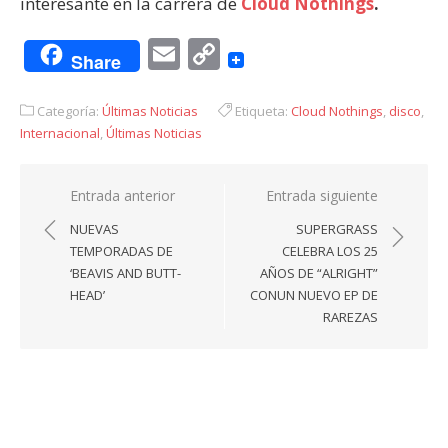
interesante en la carrera de
Cloud Nothings
.
Email
Copy
Share
Link
Categoría:
Últimas Noticias
Etiqueta:
Cloud Nothings
,
disco
,
Internacional
,
Últimas Noticias
Navegación
Entrada anterior
Entrada siguiente
de
NUEVAS
SUPERGRASS
entradas
TEMPORADAS DE
CELEBRA LOS 25
‘BEAVIS AND BUTT-
AÑOS DE “ALRIGHT”
HEAD’
CONUN NUEVO EP DE
RAREZAS