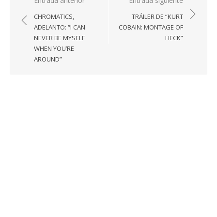
Navegación
Entrada anterior
Entrada siguiente
de
CHROMATICS,
TRÁILER DE “KURT
entradas
ADELANTO: “I CAN
COBAIN: MONTAGE OF
NEVER BE MYSELF
HECK”
WHEN YOU’RE
AROUND”