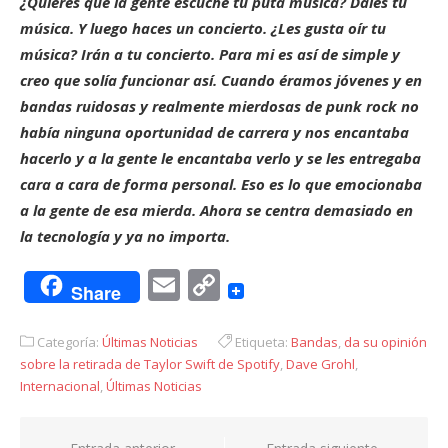
¿Quieres que la gente escuche tu puta música? Dales tu
música. Y luego haces un concierto. ¿Les gusta oír tu
música? Irán a tu concierto. Para mi es así de simple y
creo que solía funcionar así. Cuando éramos jóvenes y en
bandas ruidosas y realmente mierdosas de punk rock no
había ninguna oportunidad de carrera y nos encantaba
hacerlo y a la gente le encantaba verlo y se les entregaba
cara a cara de forma personal. Eso es lo que emocionaba
a la gente de esa mierda. Ahora se centra demasiado en
la tecnología y ya no importa.
Email
Copy
Share
Link
Categoría:
Últimas Noticias
Etiqueta:
Bandas
,
da su opinión
sobre la retirada de Taylor Swift de Spotify
,
Dave Grohl
,
Internacional
,
Últimas Noticias