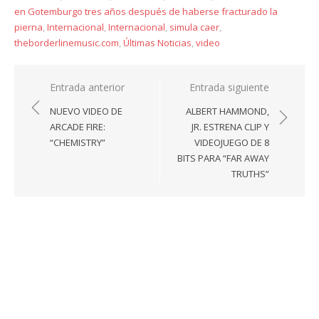
en Gotemburgo tres años después de haberse fracturado la
pierna
,
Internacional
,
Internacional
,
simula caer
,
theborderlinemusic.com
,
Últimas Noticias
,
video
Navegación
Entrada anterior
Entrada siguiente
de
NUEVO VIDEO DE
ALBERT HAMMOND,
entradas
ARCADE FIRE:
JR. ESTRENA CLIP Y
“CHEMISTRY”
VIDEOJUEGO DE 8
BITS PARA “FAR AWAY
TRUTHS”