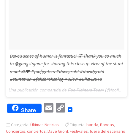
Dave’s sense of humor is fantastic! 🤣 Thank you so much
to @gangstajane for sharing this closeup view of the stunt
man! 🙏❤️ #foofighters #davegrohl #davidgrohl
#stuntman #fakebrokenleg #ullevi #ullevi2018
Una publicación compartida de
Foo Fighters Team
(@foofightersteam) el
Email
Copy
Share
Link
Categoría:
Últimas Noticias
Etiqueta:
banda
,
Bandas
,
Conciertos
,
conciertos
,
Dave Grohl
,
Festivales
,
fuera del escenario