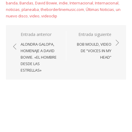
banda
,
Bandas
,
David Bowie
,
indie
,
Internacional
,
Internacional
,
noticias
,
planeaba
,
theborderlinemusic.com
,
Últimas Noticias
,
un
nuevo disco
,
video
,
videoclip
Navegación
Entrada anterior
Entrada siguiente
de
ALONDRA GALOPA,
BOB MOULD, VIDEO
entradas
HOMENAJE A DAVID
DE “VOICES IN MY
BOWIE. «EL HOMBRE
HEAD”
DESDE LAS
ESTRELLAS»