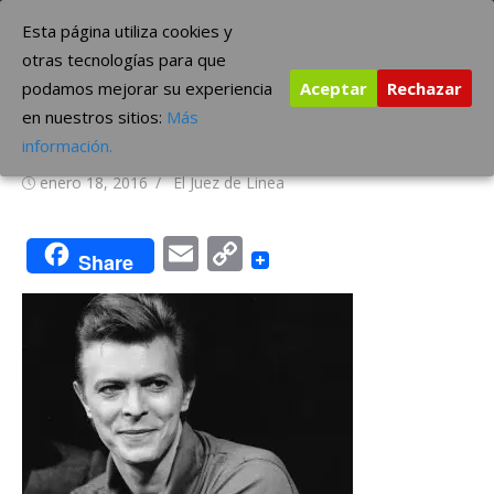
Saltar
The Borderline Music
Esta página utiliza cookies y
al
otras tecnologías para que
contenido
podamos mejorar su experiencia
Aceptar
Rechazar
David Bowie planeaba un
en nuestros sitios:
Más
nuevo disco antes de morir
información.
Publicada
Autor
enero 18, 2016
El Juez de Linea
el
Email
Copy
Share
Link