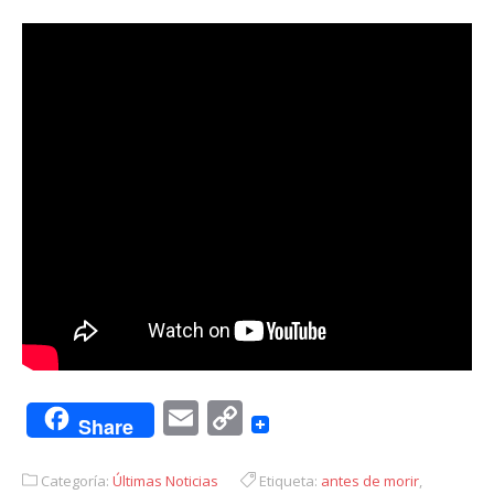
Email
Copy
Share
Link
Categoría:
Últimas Noticias
Etiqueta:
antes de morir
,