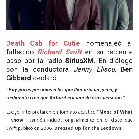
Death Cab for Cutie
homenajeó al
fallecido
Richard Swift
en su reciente
paso por la radio
SiriusXM
. En diálogo
con la conductora
Jenny Eliscu,
Ben
Gibbard
declaró:
“Hay pocas personas a las que llamaría un genio, y
realmente creo que Richard era una de esas personas”.
Luego, interpretaron en formato acústico
“Most of What
I Know“
, canción incluida originalmente en el disco que
Swift publicó en 2006,
Dressed Up for the Letdown
.