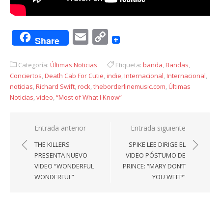
Email
Copy
Share
Link
Categoría:
Últimas Noticias
Etiqueta:
banda
,
Bandas
,
Conciertos
,
Death Cab For Cutie
,
indie
,
Internacional
,
Internacional
,
noticias
,
Richard Swift
,
rock
,
theborderlinemusic.com
,
Últimas
Noticias
,
video
,
“Most of What I Know”
Navegación
Entrada anterior
Entrada siguiente
de
THE KILLERS
SPIKE LEE DIRIGE EL
entradas
PRESENTA NUEVO
VIDEO PÓSTUMO DE
VIDEO “WONDERFUL
PRINCE: “MARY DON’T
WONDERFUL”
YOU WEEP”