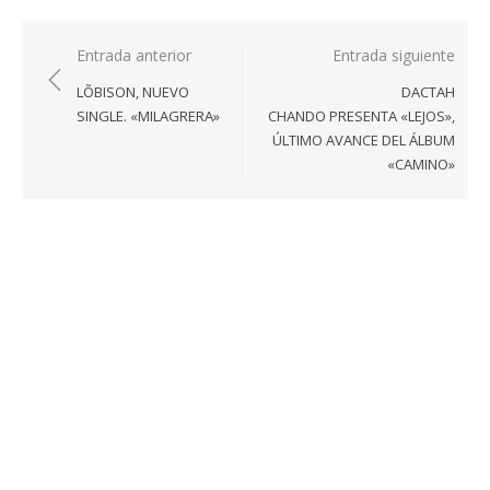
Navegación
Entrada anterior
Entrada siguiente
de
LÕBISON, NUEVO
DACTAH
entradas
SINGLE. «MILAGRERA»
CHANDO PRESENTA «LEJOS»,
ÚLTIMO AVANCE DEL ÁLBUM
«CAMINO»