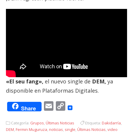
«El seu fang»,
el nuevo single de
DEM,
ya
disponible en Plataformas Digitales.
Email
Copy
Share
Link
Categoría:
Grupos
,
Últimas Noticias
Etiqueta:
Dakidarría
,
DEM
,
Fermin Muguruza
,
noticias
,
single
,
Últimas Noticias
,
video