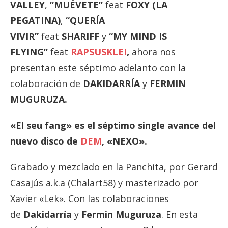
VALLEY
,
“MUÉVETE”
feat
FOXY (LA
PEGATINA)
,
“QUERÍA
VIVIR”
feat
SHARIFF
y
“MY MIND IS
FLYING”
feat
RAPSUSKLEI
,
ahora nos
presentan este séptimo adelanto con la
colaboración de
DAKIDARRÍA
y
FERMIN
MUGURUZA.
«El seu fang» es el séptimo single avance del
nuevo disco de
DEM
, «NEXO».
Grabado y mezclado en la Panchita, por Gerard
Casajús a.k.a (Chalart58) y masterizado por
Xavier «Lek». Con las colaboraciones
de
Dakidarría
y
Fermin Muguruza
. En esta