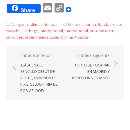
Email
Copy
Share
Link
Categoría:
Últimas Noticias
Etiqueta:
banda
,
Bandas
,
disco
,
escucha
,
Garbage
,
Internacional
,
Internacional
,
proximo disco
,
punk
,
theborderlinemusic.com
,
Últimas Noticias
Navegación
Entrada anterior
Entrada siguiente
de
ASÍ SUENA EL
TORTOISE TOCARÁN
entradas
SENCILLO DEBUT DE
EN MADRID Y
VIOLET, LA BANDA DE
BARCELONA EN MAYO
PIXIE GELDOF (HIJA DE
BOB GELDOF)