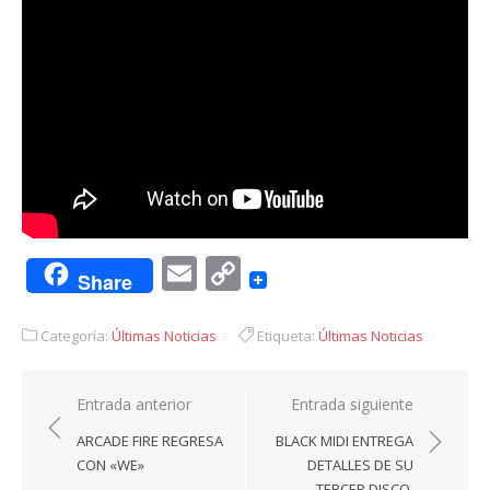
Email
Copy
Share
Link
Categoría:
Últimas Noticias
Etiqueta:
Últimas Noticias
Navegación
Entrada anterior
Entrada siguiente
de
ARCADE FIRE REGRESA
BLACK MIDI ENTREGA
entradas
CON «WE»
DETALLES DE SU
TERCER DISCO,