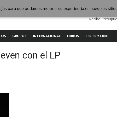
ic
logías para que podamos mejorar su experiencia en nuestros sitio
QUIENES SOMOS
CONTACTO
SERVICIOS
EDITA
Recibe Presupue
TOS
GRUPOS
INTERNACIONAL
LIBROS
SERIES Y CINE
reven con el LP
y