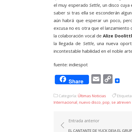
el muy esperado
Settle
, un disco cuya
saber si tras ella se esconderán algun
aún habrá que esperar un poco, pero 
excusa no es otra que el lanzamiento d
la colaboración vocal de
Alize Doolitt
la llegada de
Settle
, una nueva oport
incontestable habilidad en el noble art
fuente: indiespot
Email
Cop
Share
Link
Categoría:
Últimas Noticias
Etiqueta
Internacional
,
nuevo disco
,
pop
,
se atreven 
Navegación
Entrada anterior
de
EL CANTANTE DE YUCK DEJA EL GR