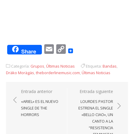
Email
Copy
Share
Link
Categoría:
Grupos
,
Últimas Noticias
Etiqueta:
Bandas
,
Dräko Morägäs
,
theborderlinemusic.com
,
Últimas Noticias
Navegación
Entrada anterior
Entrada siguiente
de
«ARIEL» ES EL NUEVO
LOURDES PASTOR
entradas
SINGLE DE THE
ESTRENA EL SINGLE
HORRORS
«BELLO CIAO», UN
CANTO A LA
“RESISTENCIA