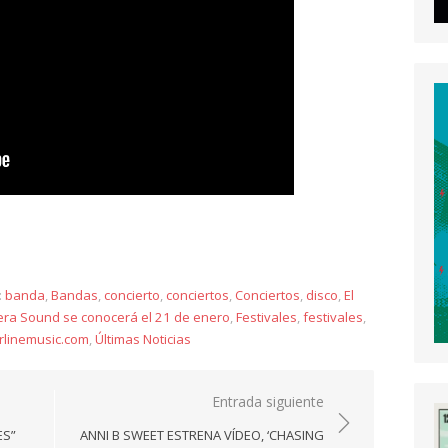
y
:
banda
,
Bandas
,
concierto
,
conciertos
,
Conciertos
,
disco
,
El
avera Sound se conocerá el 21 de enero
,
Festivales
,
festivales
,
rlinemusic.com
,
Últimas Noticias
Entrada siguiente
ES”
ANNI B SWEET ESTRENA VÍDEO, ‘CHASING