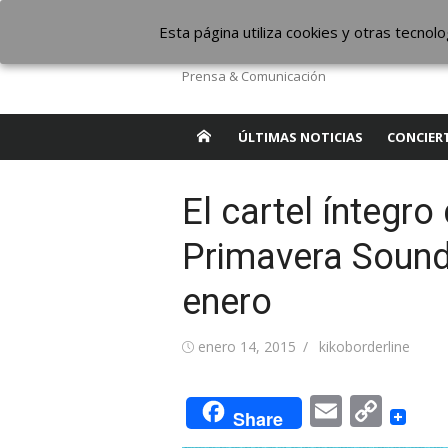
Saltar
The Borderline Mus
Esta página utiliza cookies y otras tecno
al
contenido
Prensa & Comunicación
ÚLTIMAS NOTICIAS
CONCIER
El cartel íntegro
Primavera Sound
enero
Publicada
Autor
enero 14, 2015
kikoborderline
el
Email
Cop
Share
Link