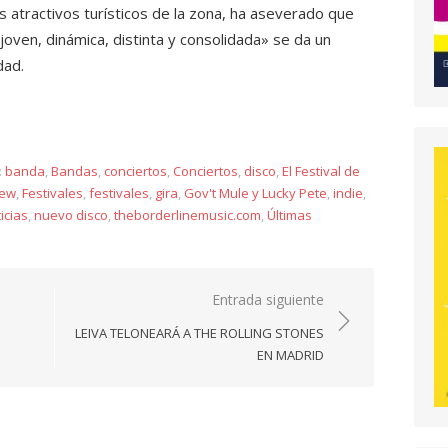
los atractivos turísticos de la zona, ha aseverado que
joven, dinámica, distinta y consolidada» se da un
dad.
y
:
banda
,
Bandas
,
conciertos
,
Conciertos
,
disco
,
El Festival de
iew
,
Festivales
,
festivales
,
gira
,
Gov't Mule y Lucky Pete
,
indie
,
icias
,
nuevo disco
,
theborderlinemusic.com
,
Últimas
Entrada siguiente
LEIVA TELONEARÁ A THE ROLLING STONES
EN MADRID