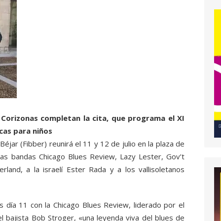
Corizonas completan la cita, que programa el XI
icas para niños
éjar (Fibber) reunirá el 11 y 12 de julio en la plaza de
 las bandas Chicago Blues Review, Lazy Lester, Gov’t
land, a la israelí Ester Rada y a los vallisoletanos
s día 11 con la Chicago Blues Review, liderado por el
l bajista Bob Stroger, «una leyenda viva del blues de