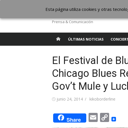
Saltar
The Borderline Mus
Esta página utiliza cookies y otras tecno
al
contenido
Prensa & Comunicación
ÚLTIMAS NOTICIAS
CONCIER
El Festival de Bl
Chicago Blues Re
Gov’t Mule y Luc
Publicada
Autor
junio 24, 2014
kikoborderline
el
Email
Cop
Share
Link