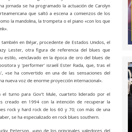
ma jornada se ha programado la actuación de Carolyn
orteamericana que saltó a escena a comienzos de los
omo la mandolina, la trompeta o el piano «con los que
nk».
 también en Béjar, procedente de Estados Unidos, el
Lazy Lester, otra figura de referencia del blues que
 estilo, «enclavado en la época de oro del blues de
ositora y ‘performer’ israelí Ester Rada, que, tras el
s’, «se ha convertido en una de las sensaciones del
na nueva voz de enorme proyección internacional».
l turno para Gov’t Mule, cuarteto liderado por el
es creado en 1994 con la intención de recuperar la
ues rock y hard rock de los 60 y 70; con más de una
ber, se ha especializado en rock blues southern.
Lucky Peterson, «uno de los principales valedores del