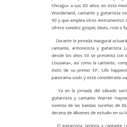
Chicago» a sus 80 años; en esta mis
Wonderland, cantante y guitarrista n
90 y que emplea otros instrumentos c
ofrece sonidos gospel, blues, rock o fu
Durante la jornada inaugural actuará
cantante, armonicista y guitarrista 
desde los años 50 se presenta con su
Lousiana», así como la cantante, comp
éxito de su primer EP, ‘Life happen
panorama soul» y está considerada «u
Ya en la jornada del sábado será e
guitarrista y cantante Warren Hayn
esencia de las bandas sureñas de bl
decena de álbumes de estudio en su ha
El guitarrista, teclista y cantante 