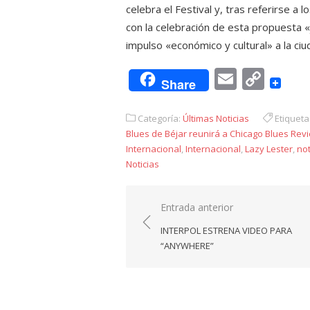
celebra el Festival y, tras referirse a 
con la celebración de esta propuesta «
impulso «económico y cultural» a la ciu
Email
Cop
Share
Link
Categoría:
Últimas Noticias
Etiqueta
Blues de Béjar reunirá a Chicago Blues Rev
Internacional
,
Internacional
,
Lazy Lester
,
not
Noticias
Navegación
Entrada anterior
de
INTERPOL ESTRENA VIDEO PARA
entradas
“ANYWHERE”