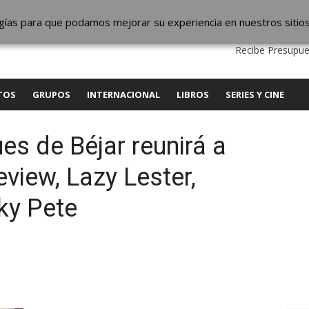
ic
logías para que podamos mejorar su experiencia en nuestros sitio
QUIENES SOMOS
CONTACTO
SERVICIOS
EDITA
Recibe Presupue
TOS
GRUPOS
INTERNACIONAL
LIBROS
SERIES Y CINE
ues de Béjar reunirá a
view, Lazy Lester,
ky Pete
y