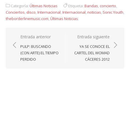
Categoría:
Últimas Noticias
Etiqueta:
Bandas
,
concierto
,
Conciertos
,
disco
,
Internacional
,
Internacional
,
noticias
,
Sonic Youth
,
theborderlinemusic.com
,
Últimas Noticias
Navegación
Entrada anterior
Entrada siguiente
de
PULP: BUSCANDO
YA SE CONOCE EL
entradas
(CON ARTE) EL TIEMPO
CARTEL DEL WOMAD
PERDIDO
CÁCERES 2012